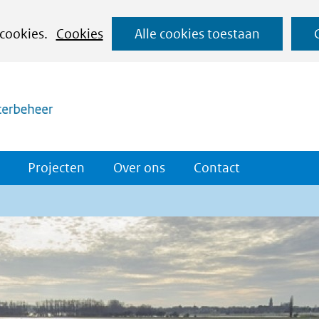
Ga
 cookies.
Cookies
Alle cookies toestaan
naar
(naar homepage)
de
inhoud
Projecten
Over ons
Contact