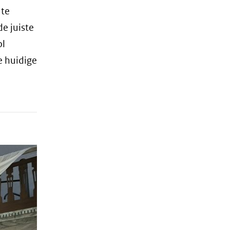
 te
e juiste
ol
e huidige