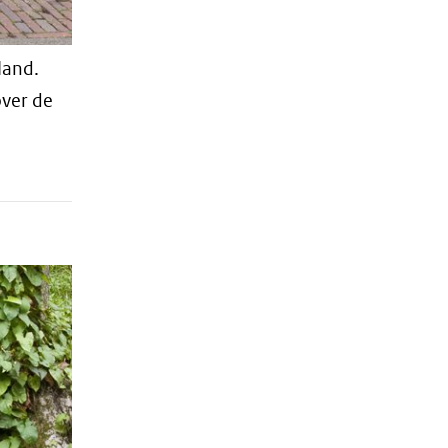
land.
over de