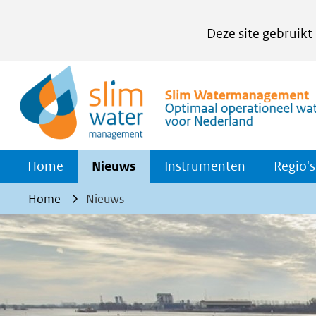
Cookies
Deze site gebruikt
instellen
Hier
kan
het
gebruik
van
Home
Nieuws
Instrumenten
Regio's
cookies
op
Home
Nieuws
deze
website
worden
toegestaan
of