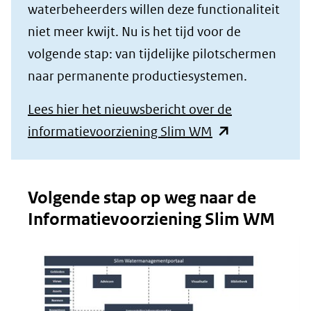
waterbeheerders willen deze functionaliteit
niet meer kwijt. Nu is het tijd voor de
volgende stap: van tijdelijke pilotschermen
naar permanente productiesystemen.
Lees hier het nieuwsbericht over de
(opent
informatievoorziening Slim WM
in
nieuw
Volgende stap op weg naar de
venster)
Informatievoorziening Slim WM
(verwijst
naar
een
andere
website)