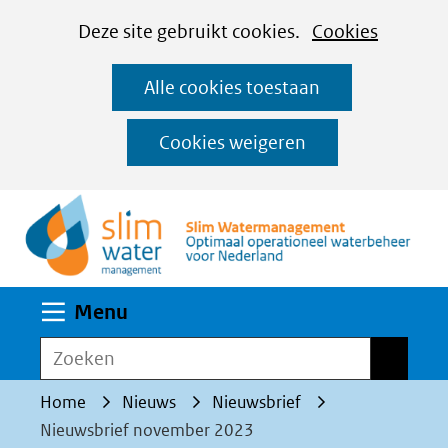
Cookies
Ga
Hier
Deze site gebruikt cookies.
Cookies
instellen
naar
kan
Alle cookies toestaan
de
het
inhoud
gebruik
Cookies weigeren
van
(n
cookies
op
deze
website
Uitklappen
Menu
worden
toegestaan
Zoeken
Zoeken
of
Home
Nieuws
Nieuwsbrief
geweigerd.
Nieuwsbrief november 2023