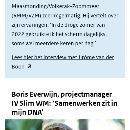
Maasmonding/Volkerak-Zoommeer
(RMM/VZM) zeer regelmatig. Hij vertelt over
zijn ervaringen. ‘In de droge zomer van
2022 gebruikte ik het scherm dagelijks,
soms wel meerdere keren per dag.’
Lees hier het interview met Jirôme van der
(opent
Boon
in
nieuw
Boris Everwijn, projectmanager
venster)
IV Slim WM: ‘Samenwerken zit in
(verwijst
mijn DNA’
naar
een