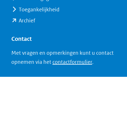
website)
Toegankelijkheid
(opent
Archief
in
nieuw
Contact
venster)
Met vragen en opmerkingen kunt u contact
(verwijst
opnemen via het
contactformulier
.
naar
een
andere
website)