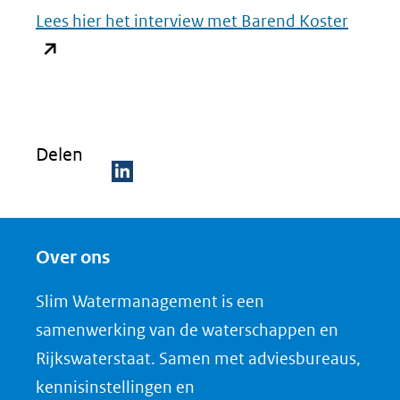
(opent
Lees hier het interview met Barend Koster
in
nieuw
venste
(verwij
Delen
naar
een
D
andere
e
websit
Over ons
l
e
Slim Watermanagement is een
n
samenwerking van de waterschappen en
o
Rijkswaterstaat. Samen met adviesbureaus,
p
kennisinstellingen en
L