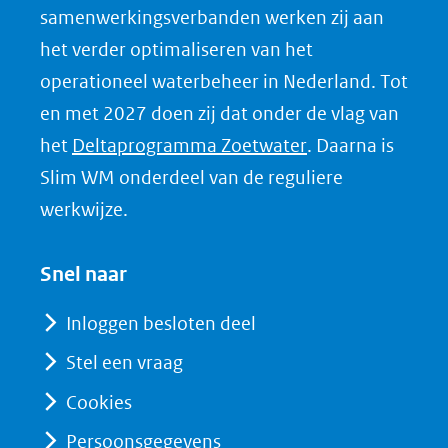
samenwerkingsverbanden werken zij aan
i
het verder optimaliseren van het
n
k
operationeel waterbeheer in Nederland. Tot
e
en met 2027 doen zij dat onder de vlag van
d
(opent
het
Deltaprogramma Zoetwater
. Daarna is
I
in
Slim WM onderdeel van de reguliere
n
nieuw
werkwijze.
(opent
venster)
in
(verwijst
Snel naar
nieuw
naar
venster)
Inloggen besloten deel
een
(verwijst
Stel een vraag
andere
naar
website)
Cookies
een
andere
Persoonsgegevens