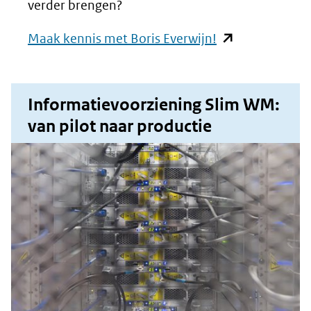
verder brengen?
(opent
Maak kennis met Boris Everwijn!
in
nieuw
Informatievoorziening Slim WM:
venster)
van pilot naar productie
(verwijst
naar
een
andere
website)