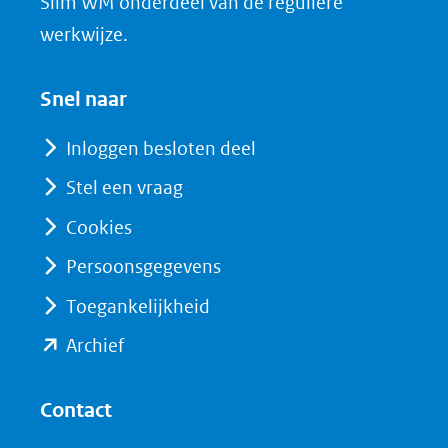
in
Slim WM onderdeel van de reguliere
n
nieuw
werkwijze.
(opent
venster)
in
(verwijst
Snel naar
nieuw
naar
venster)
Inloggen besloten deel
een
(verwijst
Stel een vraag
andere
naar
website)
Cookies
een
andere
Persoonsgegevens
website)
Toegankelijkheid
(opent
Archief
in
nieuw
Contact
venster)