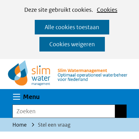
Cookies
Ga
Hier
Deze site gebruikt cookies.
Cookies
instellen
naar
kan
Alle cookies toestaan
de
het
inhoud
gebruik
Cookies weigeren
van
(n
cookies
op
deze
website
Uitklappen
Menu
worden
toegestaan
Zoeken
Zoeken
of
Home
Stel een vraag
geweigerd.