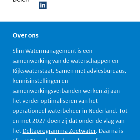
D
e
Over ons
l
e
Slim Watermanagement is een
n
samenwerking van de waterschappen en
o
Rijkswaterstaat. Samen met adviesbureaus,
p
kennisinstellingen en
L
samenwerkingsverbanden werken zij aan
i
het verder optimaliseren van het
n
k
operationeel waterbeheer in Nederland. Tot
e
en met 2027 doen zij dat onder de vlag van
d
(opent
het
Deltaprogramma Zoetwater
. Daarna is
I