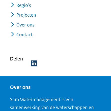
Regio's
Projecten
Over ons
Contact
Delen
D
e
Over ons
l
e
Slim Watermanagement is een
n
samenwerking van de waterschappen en
o