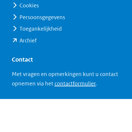
website)
Cookies
een
andere
Persoonsgegevens
website)
Toegankelijkheid
(opent
Archief
in
nieuw
Contact
venster)
Met vragen en opmerkingen kunt u contact
(verwijst
opnemen via het
contactformulier
.
naar
een
andere
website)