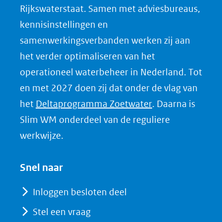
Rijkswaterstaat. Samen met adviesbureaus,
p
kennisinstellingen en
L
samenwerkingsverbanden werken zij aan
i
het verder optimaliseren van het
n
k
operationeel waterbeheer in Nederland. Tot
e
en met 2027 doen zij dat onder de vlag van
d
(opent
het
Deltaprogramma Zoetwater
. Daarna is
I
in
Slim WM onderdeel van de reguliere
n
nieuw
werkwijze.
(opent
venster)
in
(verwijst
Snel naar
nieuw
naar
venster)
Inloggen besloten deel
een
(verwijst
Stel een vraag
andere
naar