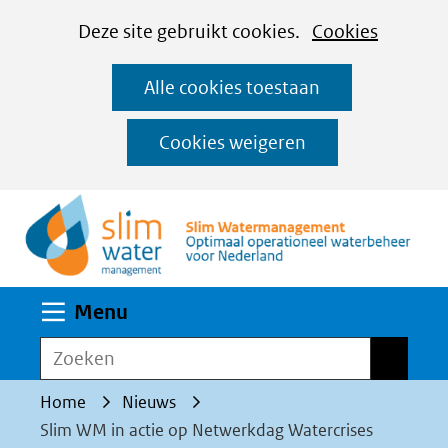
Cookies
Ga
Hier
Deze site gebruikt cookies.
Cookies
instellen
naar
kan
Alle cookies toestaan
de
het
inhoud
gebruik
Cookies weigeren
van
(n
cookies
op
deze
website
Uitklappen
Menu
worden
toegestaan
Zoeken
Zoeken
of
Home
Nieuws
geweigerd.
Slim WM in actie op Netwerkdag Watercrises