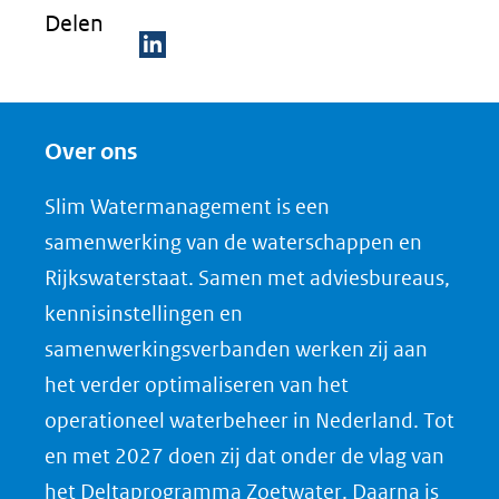
Delen
(verwijst
naar
D
een
e
andere
Over ons
l
website)
e
Slim Watermanagement is een
n
samenwerking van de waterschappen en
o
Rijkswaterstaat. Samen met adviesbureaus,
p
kennisinstellingen en
L
samenwerkingsverbanden werken zij aan
i
het verder optimaliseren van het
n
k
operationeel waterbeheer in Nederland. Tot
e
en met 2027 doen zij dat onder de vlag van
d
(opent
het
Deltaprogramma Zoetwater
. Daarna is