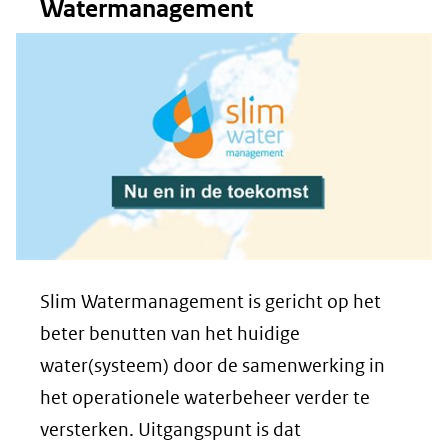
Watermanagement
(verwijst
naar
een
andere
website)
Slim Watermanagement is gericht op het
beter benutten van het huidige
water(systeem) door de samenwerking in
het operationele waterbeheer verder te
versterken. Uitgangspunt is dat