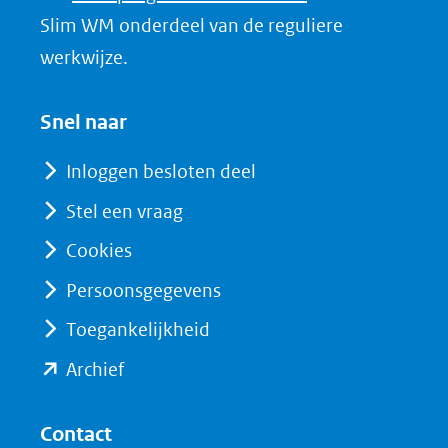
I
in
Slim WM onderdeel van de reguliere
n
nieuw
werkwijze.
(opent
venster)
in
(verwijst
Snel naar
nieuw
naar
venster)
Inloggen besloten deel
een
(verwijst
Stel een vraag
andere
naar
website)
Cookies
een
andere
Persoonsgegevens
website)
Toegankelijkheid
(opent
Archief
in
nieuw
Contact