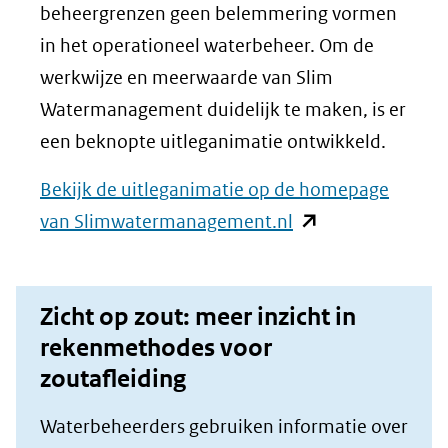
beheergrenzen geen belemmering vormen
in het operationeel waterbeheer. Om de
werkwijze en meerwaarde van Slim
Watermanagement duidelijk te maken, is er
een beknopte uitleganimatie ontwikkeld.
Bekijk de uitleganimatie op de homepage
(opent
van Slimwatermanagement.nl
in
nieuw
Zicht op zout: meer inzicht in
venster)
rekenmethodes voor
(verwijst
zoutafleiding
naar
een
Waterbeheerders gebruiken informatie over
andere