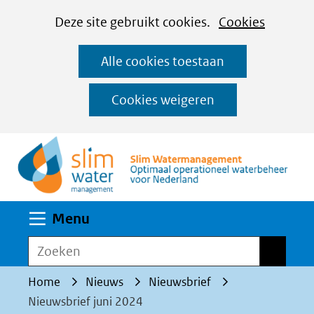
Cookies
Ga
Hier
Deze site gebruikt cookies.
Cookies
instellen
naar
kan
Alle cookies toestaan
de
het
inhoud
gebruik
Cookies weigeren
van
(n
cookies
op
deze
website
Uitklappen
Menu
worden
toegestaan
Zoeken
Zoeken
of
Home
Nieuws
Nieuwsbrief
geweigerd.
Nieuwsbrief juni 2024