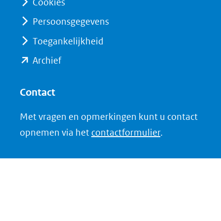
website)
Cookies
een
andere
Persoonsgegevens
website)
Toegankelijkheid
(opent
Archief
in
nieuw
Contact
venster)
Met vragen en opmerkingen kunt u contact
(verwijst
opnemen via het
contactformulier
.
naar
een
andere
website)