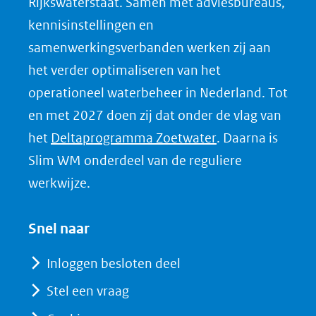
Rijkswaterstaat. Samen met adviesbureaus,
p
kennisinstellingen en
L
samenwerkingsverbanden werken zij aan
i
het verder optimaliseren van het
n
k
operationeel waterbeheer in Nederland. Tot
e
en met 2027 doen zij dat onder de vlag van
d
(opent
het
Deltaprogramma Zoetwater
. Daarna is
I
in
Slim WM onderdeel van de reguliere
n
nieuw
werkwijze.
(opent
venster)
in
(verwijst
Snel naar
nieuw
naar
venster)
Inloggen besloten deel
een
(verwijst
Stel een vraag
andere
naar