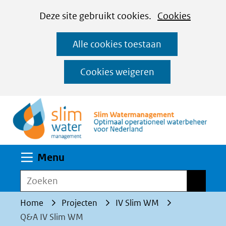
Cookies
Ga
Hier
Deze site gebruikt cookies.
Cookies
instellen
naar
kan
Alle cookies toestaan
de
het
inhoud
gebruik
Cookies weigeren
van
(n
cookies
op
deze
website
Uitklappen
Menu
worden
toegestaan
Zoeken
Zoeken
of
Home
Projecten
IV Slim WM
geweigerd.
Q&A IV Slim WM