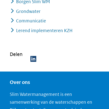
Borgen Slim WM
Grondwater
Communicatie
Lerend implementeren KZH
Delen
D
e
Over ons
l
e
Slim Watermanagement is een
n
samenwerking van de waterschappen en
o