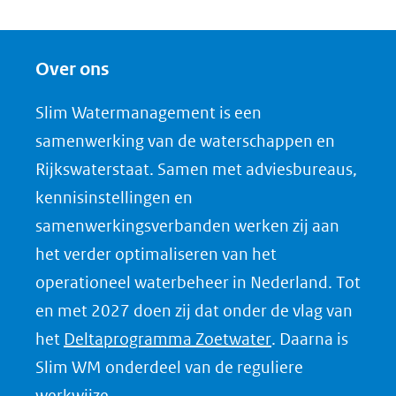
D
e
Over ons
l
e
Slim Watermanagement is een
n
samenwerking van de waterschappen en
o
Rijkswaterstaat. Samen met adviesbureaus,
p
kennisinstellingen en
L
samenwerkingsverbanden werken zij aan
i
het verder optimaliseren van het
n
k
operationeel waterbeheer in Nederland. Tot
e
en met 2027 doen zij dat onder de vlag van
d
(opent
het
Deltaprogramma Zoetwater
. Daarna is
I
in
Slim WM onderdeel van de reguliere
n
nieuw
werkwijze.