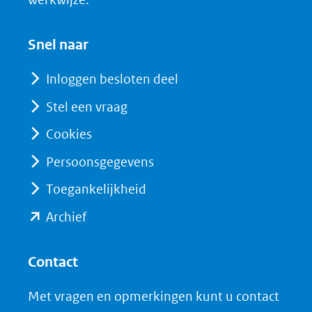
(opent
venster)
in
(verwijst
Snel naar
nieuw
naar
venster)
Inloggen besloten deel
een
(verwijst
Stel een vraag
andere
naar
website)
Cookies
een
andere
Persoonsgegevens
website)
Toegankelijkheid
(opent
Archief
in
nieuw
Contact
venster)
Met vragen en opmerkingen kunt u contact
(verwijst