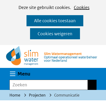
Cookies
Ga
Hier
Deze site gebruikt cookies.
Cookies
instellen
naar
kan
Alle cookies toestaan
de
het
inhoud
gebruik
Cookies weigeren
van
(n
cookies
op
deze
website
Uitklappen
Menu
worden
toegestaan
Zoeken
Zoeken
of
Home
Projecten
Communicatie
geweigerd.