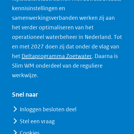
p
kennisinstellingen en
L
samenwerkingsverbanden werken zij aan
i
het verder optimaliseren van het
n
k
operationeel waterbeheer in Nederland. Tot
e
en met 2027 doen zij dat onder de vlag van
d
(opent
het
Deltaprogramma Zoetwater
. Daarna is
I
in
Slim WM onderdeel van de reguliere
n
nieuw
werkwijze.
(opent
venster)
in
(verwijst
Snel naar
nieuw
naar
venster)
Inloggen besloten deel
een
(verwijst
Stel een vraag
andere
naar
website)
Cookies