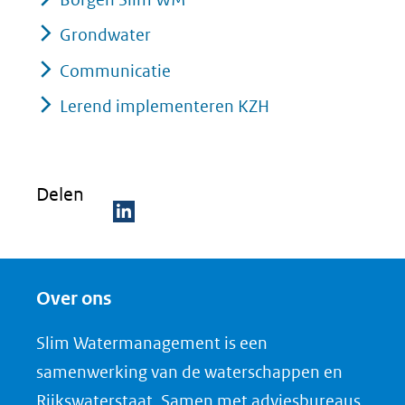
Grondwater
Communicatie
Lerend implementeren KZH
Delen
D
e
Over ons
l
e
Slim Watermanagement is een
n
samenwerking van de waterschappen en
o
Rijkswaterstaat. Samen met adviesbureaus,