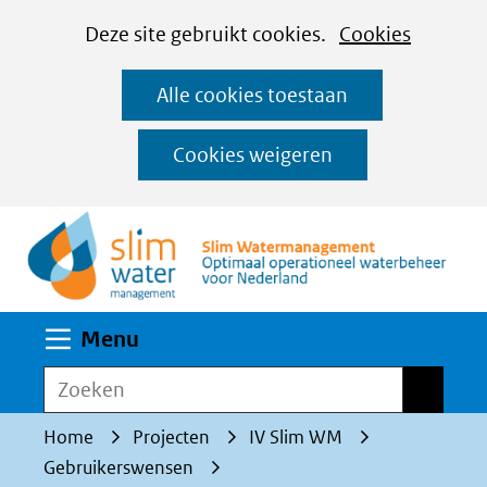
Cookies
Ga
Hier
Deze site gebruikt cookies.
Cookies
instellen
naar
kan
Alle cookies toestaan
de
het
inhoud
gebruik
Cookies weigeren
van
(n
cookies
op
deze
website
Uitklappen
Menu
worden
toegestaan
Zoeken
Zoeken
of
Home
Projecten
IV Slim WM
geweigerd.
Gebruikerswensen