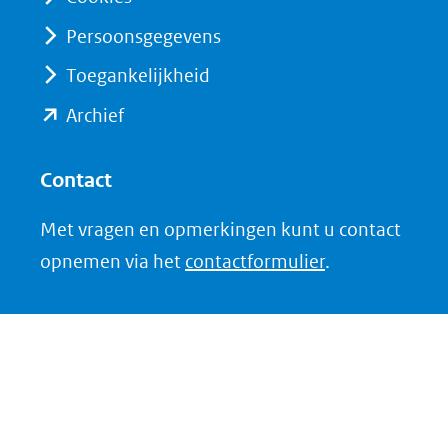
een
andere
Persoonsgegevens
website)
Toegankelijkheid
(opent
Archief
in
nieuw
Contact
venster)
Met vragen en opmerkingen kunt u contact
(verwijst
opnemen via het
contactformulier
.
naar
een
andere
website)