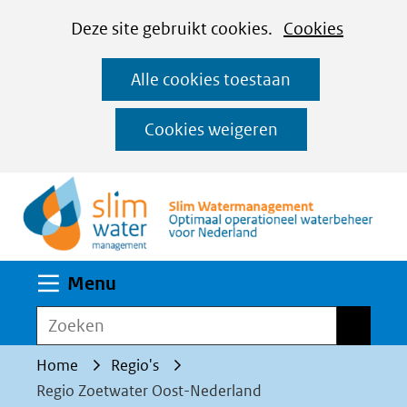
Cookies
Ga
Hier
Deze site gebruikt cookies.
Cookies
instellen
naar
kan
Alle cookies toestaan
de
het
inhoud
gebruik
Cookies weigeren
van
(n
cookies
op
deze
website
Uitklappen
Menu
worden
toegestaan
Zoeken
Zoeken
of
Home
Regio's
geweigerd.
Regio Zoetwater Oost-Nederland