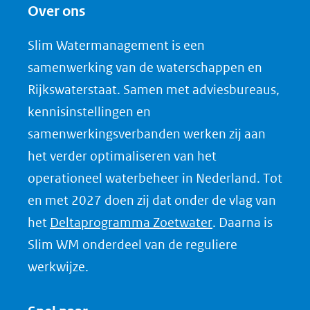
Over ons
l
e
Slim Watermanagement is een
n
samenwerking van de waterschappen en
o
Rijkswaterstaat. Samen met adviesbureaus,
p
kennisinstellingen en
L
samenwerkingsverbanden werken zij aan
i
het verder optimaliseren van het
n
k
operationeel waterbeheer in Nederland. Tot
e
en met 2027 doen zij dat onder de vlag van
d
(opent
het
Deltaprogramma Zoetwater
. Daarna is
I
in
Slim WM onderdeel van de reguliere
n
nieuw
werkwijze.
(opent
venster)
in