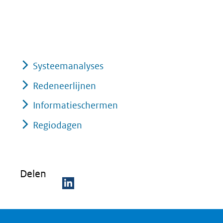
Systeemanalyses
Redeneerlijnen
Informatieschermen
Regiodagen
Delen
D
e