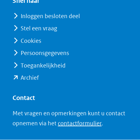
(verwijst
Snel naar
nieuw
naar
venster)
Inloggen besloten deel
een
(verwijst
Stel een vraag
andere
naar
website)
Cookies
een
andere
Persoonsgegevens
website)
Toegankelijkheid
(opent
Archief
in
nieuw
Contact
venster)
Met vragen en opmerkingen kunt u contact
(verwijst
opnemen via het
contactformulier
.
naar
een