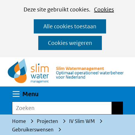
Cookies
Ga
Hier
Deze site gebruikt cookies.
Cookies
instellen
naar
kan
Alle cookies toestaan
de
het
inhoud
gebruik
Cookies weigeren
van
(n
cookies
op
deze
website
Uitklappen
Menu
worden
toegestaan
Zoeken
Zoeken
of
Home
Projecten
IV Slim WM
geweigerd.
Gebruikerswensen