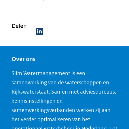
Delen
D
e
Over ons
l
e
Slim Watermanagement is een
n
samenwerking van de waterschappen en
o
Rijkswaterstaat. Samen met adviesbureaus,
p
kennisinstellingen en
L
samenwerkingsverbanden werken zij aan
i
het verder optimaliseren van het
n
k
operationeel waterbeheer in Nederland. Tot