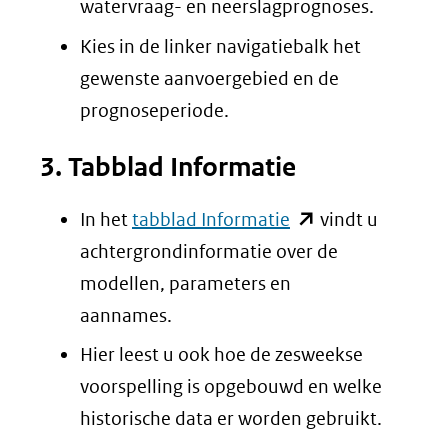
watervraag- en neerslagprognoses.
website)
Kies in de linker navigatiebalk het
gewenste aanvoergebied en de
prognoseperiode.
3. Tabblad Informatie
(opent
In het
tabblad Informatie
vindt u
in
achtergrondinformatie over de
nieuw
modellen, parameters en
venster)
aannames.
(verwijst
Hier leest u ook hoe de zesweekse
naar
voorspelling is opgebouwd en welke
een
historische data er worden gebruikt.
andere