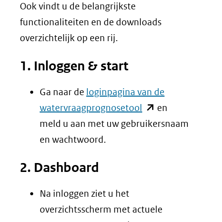
nieuw
Ook vindt u de belangrijkste
venster)
functionaliteiten en de downloads
(verwijst
overzichtelijk op een rij.
naar
1. Inloggen & start
een
andere
Ga naar de
loginpagina van de
website)
(opent
watervraagprognosetool
en
in
meld u aan met uw gebruikersnaam
nieuw
en wachtwoord.
venster)
2. Dashboard
(verwijst
naar
Na inloggen ziet u het
een
overzichtsscherm met actuele
andere