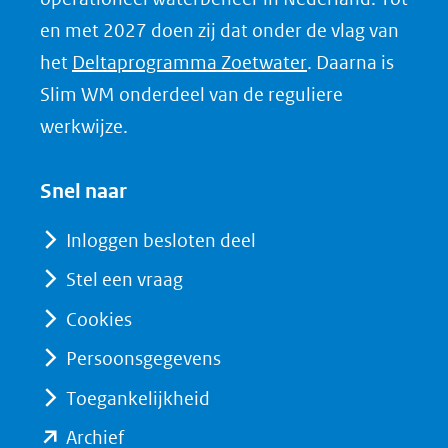
e
en met 2027 doen zij dat onder de vlag van
d
(opent
het
Deltaprogramma Zoetwater
. Daarna is
I
in
Slim WM onderdeel van de reguliere
n
nieuw
werkwijze.
(opent
venster)
in
(verwijst
Snel naar
nieuw
naar
venster)
Inloggen besloten deel
een
(verwijst
Stel een vraag
andere
naar
website)
Cookies
een
andere
Persoonsgegevens
website)
Toegankelijkheid
(opent
Archief