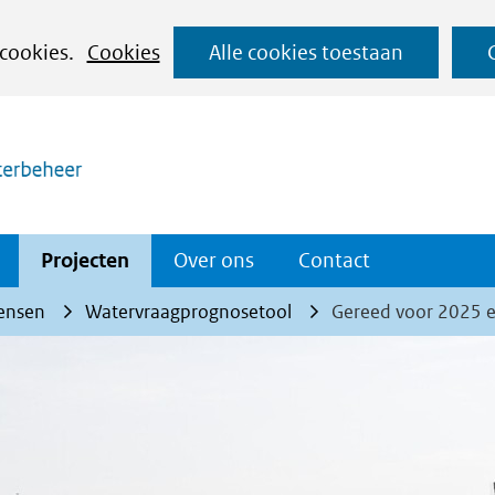
Ga
 cookies.
Cookies
Alle cookies toestaan
naar
(naar homepage)
de
inhoud
Projecten
Over ons
Contact
ensen
Watervraagprognosetool
Gereed voor 2025 e