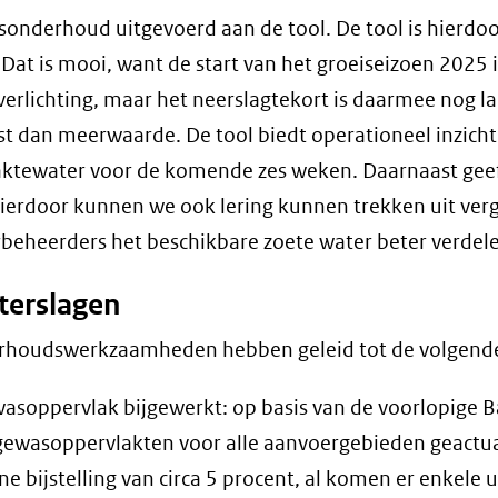
sonderhoud uitgevoerd aan de tool. De tool is hierdo
 Dat is mooi, want de start van het groeiseizoen 2025
verlichting, maar het neerslagtekort is daarmee nog 
ist dan meerwaarde. De tool biedt operationeel inzicht
ktewater voor de komende zes weken. Daarnaast geeft d
ierdoor kunnen we ook lering kunnen trekken uit verge
beheerders het beschikbare zoete water beter verdel
terslagen
rhoudswerkzaamheden hebben geleid tot de volgende
asoppervlak bijgewerkt: op basis van de voorlopige Ba
gewasoppervlakten voor alle aanvoergebieden geactuali
ine bijstelling van circa 5 procent, al komen er enkele