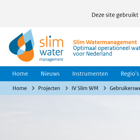
Cookies
Deze site gebruikt
instellen
Hier
kan
het
gebruik
van
Home
Nieuws
Instrumenten
Regio's
cookies
op
Home
Projecten
IV Slim WM
Gebruikersw
deze
website
worden
toegestaan
of