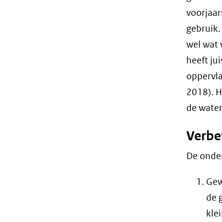
voorjaar
gebruik.
wel wat 
heeft ju
oppervla
2018). H
de water
Verbe
De onde
Gew
de 
kle