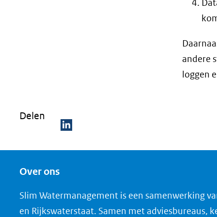
Dat
kom
Daarnaas
andere s
loggen e
Delen
D
e
Over ons
l
e
Slim Watermanagement is een samenwerking va
n
en Rijkswaterstaat. Samen met adviesbureaus, ke
o