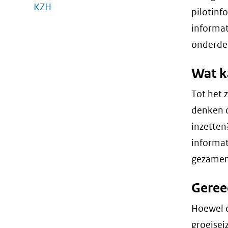
KZH
pilotinf
informat
onderdee
Wat k
Tot het 
denken o
inzetten
informat
gezamenl
Geree
Hoewel d
groeisei