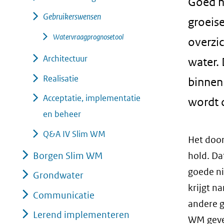
Goed n
Gebruikerswensen
groeise
Watervraagprognosetool
overzic
Architectuur
water.
Realisatie
binnen
Acceptatie, implementatie
wordt 
en beheer
Q&A IV Slim WM
Het door
Borgen Slim WM
hold. Da
goede ni
Grondwater
krijgt n
Communicatie
andere g
Lerend implementeren
WM geven