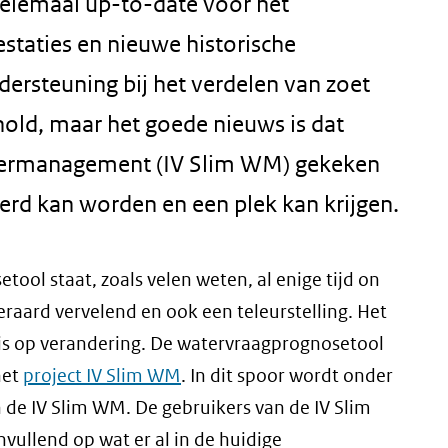
elemaal up-to-date voor het
estaties en nieuwe historische
dersteuning bij het verdelen van zoet
hold, maar het goede nieuws is dat
atermanagement (IV Slim WM) gekeken
rd kan worden en een plek kan krijgen.
ol staat, zoals velen weten, al enige tijd on
eraard vervelend en ook een teleurstelling. Het
t is op verandering. De watervraagprognosetool
het
project IV Slim WM
. In dit spoor wordt onder
de IV Slim WM. De gebruikers van de IV Slim
ullend op wat er al in de huidige