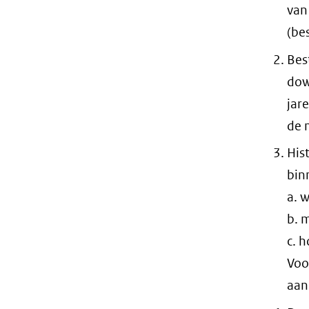
van
(be
Bes
dow
jar
de 
His
bin
a. 
b. 
c. 
Voo
aan