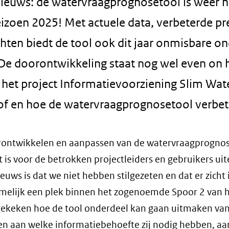
ieuws: de watervraagprognosetool is weer h
izoen 2025! Met actuele data, verbeterde pr
hten biedt de tool ook dit jaar onmisbare on
 De doorontwikkeling staat nog wel even on 
 het project Informatievoorziening Slim W
of en hoe de watervraagprognosetool verbete
ontwikkelen en aanpassen van de watervraagprognoseto
t is voor de betrokken projectleiders en gebruikers uit
euws is dat we niet hebben stilgezeten en dat er zich
amelijk een plek binnen het zogenoemde Spoor 2 van 
ekeken hoe de tool onderdeel kan gaan uitmaken van 
 aan welke informatiebehoefte zij nodig hebben, aanv