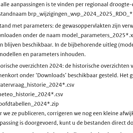
 alle aanpassingen is te vinden per regionaal droogte
standnaam brp_wijzigingen_wvp_2024_2025_RDO_*.x
tand met parameters: de gewasoppervlakten zijn verw
nloaden onder de naam model_parameters_2025*.xls
en blijven beschikbaar. In de bijbehorende uitleg (mod
modellen en parameters inhouden.
torische overzichten 2024: de historische overzichten
nenkort onder ‘Downloads’ beschikbaar gesteld. Het 
watervraag_historie_2024*.csv
meteo_historie_2024*.csv
hoofdtabellen_2024*.zip
r we ze publiceren, corrigeren we nog een kleine afw
passing is doorgevoerd, kunt u de bestanden direct 