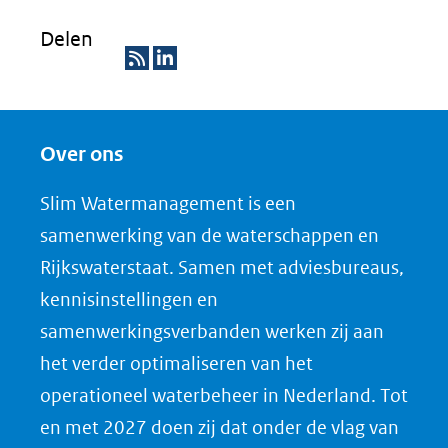
Delen
R
D
S
e
Over ons
S
l
e
Slim Watermanagement is een
n
samenwerking van de waterschappen en
o
Rijkswaterstaat. Samen met adviesbureaus,
p
kennisinstellingen en
L
samenwerkingsverbanden werken zij aan
i
het verder optimaliseren van het
n
k
operationeel waterbeheer in Nederland. Tot
e
en met 2027 doen zij dat onder de vlag van