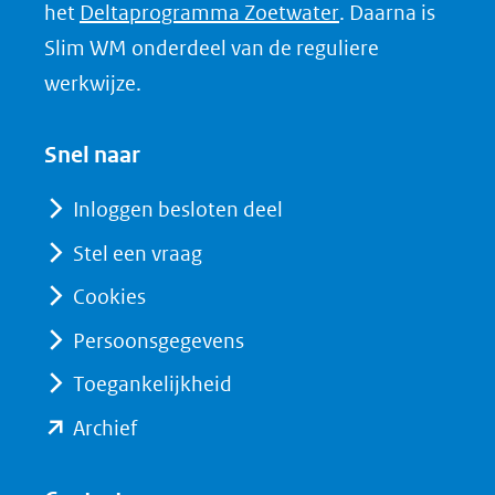
d
(opent
het
Deltaprogramma Zoetwater
. Daarna is
I
in
Slim WM onderdeel van de reguliere
n
nieuw
werkwijze.
(opent
venster)
in
(verwijst
Snel naar
nieuw
naar
venster)
Inloggen besloten deel
een
(verwijst
Stel een vraag
andere
naar
website)
Cookies
een
andere
Persoonsgegevens
website)
Toegankelijkheid
(opent
Archief
in