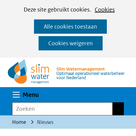
Cookies
Ga
Hier
Deze site gebruikt cookies.
Cookies
instellen
naar
kan
Alle cookies toestaan
de
het
inhoud
gebruik
Cookies weigeren
van
(n
cookies
op
deze
website
Uitklappen
Menu
worden
toegestaan
Zoeken
Zoeken
of
Home
Nieuws
geweigerd.