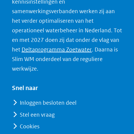
kennisinstellingen en
samenwerkingsverbanden werken zij aan
het verder optimaliseren van het
operationeel waterbeheer in Nederland. Tot
en met 2027 doen zij dat onder de vlag van
(opent
het
Deltaprogramma Zoetwater
. Daarna is
in
Slim WM onderdeel van de reguliere
nieuw
werkwijze.
venster)
(verwijst
Snel naar
naar
Inloggen besloten deel
een
Stel een vraag
andere
website)
Cookies