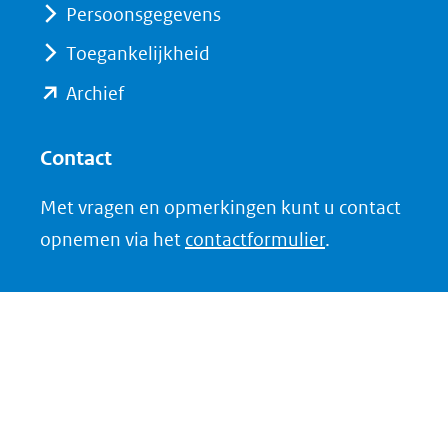
Persoonsgegevens
Toegankelijkheid
(opent
Archief
in
nieuw
Contact
venster)
Met vragen en opmerkingen kunt u contact
(verwijst
opnemen via het
contactformulier
.
naar
een
andere
website)