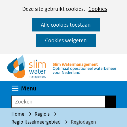
Cookies
Ga
Hier
Deze site gebruikt cookies.
Cookies
instellen
naar
kan
Alle cookies toestaan
de
het
inhoud
gebruik
Cookies weigeren
van
(n
cookies
op
deze
website
Uitklappen
Menu
worden
toegestaan
Zoeken
Zoeken
of
Home
Regio's
geweigerd.
Regio IJsselmeergebied
Regiodagen