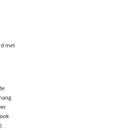
rd met
de
nhang
ver
 ook
)