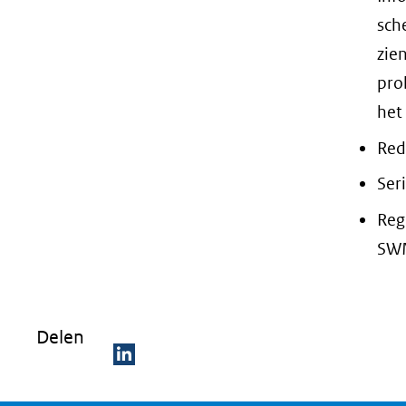
sch
zien
pro
het
Red
Ser
Reg
SWM
Delen
D