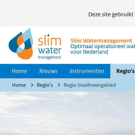
Cookies
Deze site gebruikt
instellen
Hier
kan
het
gebruik
van
Home
Nieuws
Instrumenten
Regio's
cookies
op
Home
Regio's
Regio IJsselmeergebied
deze
website
worden
toegestaan
of