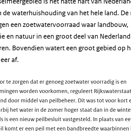
selmeergebied is het natte hart van Nederlan
an de waterhuishouding van het hele land. D
gen een zoetwatervoorraad waar landbouw,
ie en natuur in een groot deel van Nederland
eren. Bovendien watert een groot gebied op h
eer af.
r te zorgen dat er genoeg zoetwater voorradig is en
mingen worden voorkomen, reguleert Rijkswaterstaa
nd door middel van peilbeheer. Dit was tot voor kort 
arbij het water in de zomer hoger staat dan in de winte
s is een nieuw peilbesluit vastgesteld. In plaats van ee
l komt er een peil met een bandbreedte waarbinnen h