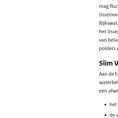
mag fluc
IJsselme
Rijkswat
het IJss
van bela
polders 
Slim 
Aan de h
waterbeh
een afwe
het
de 