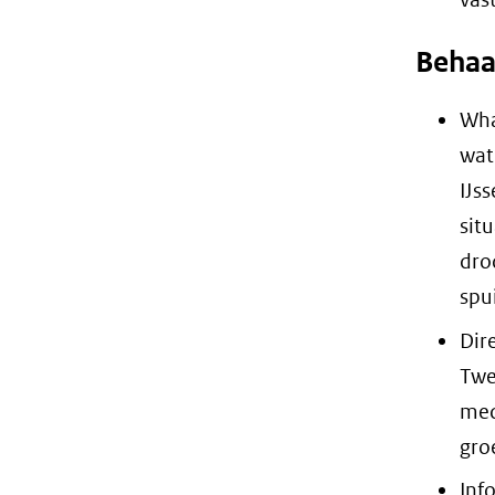
Behaa
Wha
wat
IJs
sit
dro
spu
Dir
Twe
med
gro
Inf