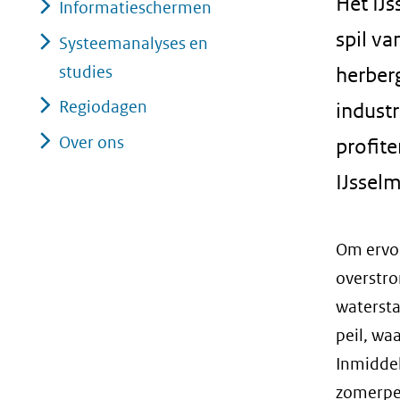
Het IJs
Informatieschermen
spil v
Systeemanalyses en
studies
herber
Regiodagen
industr
Over ons
profit
IJsselm
Om ervoo
overstro
watersta
peil, wa
Inmiddel
zomerpei