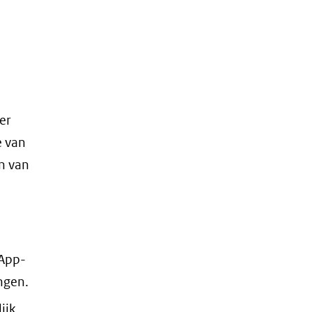
er
e van
n van
.
sApp-
ngen.
ijk