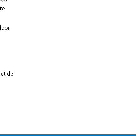
te
door
met de