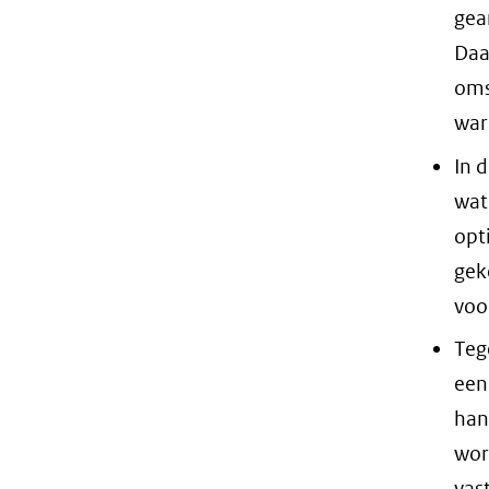
gea
Daa
oms
war
In 
wat
opt
gek
voo
Teg
een
han
wor
vas