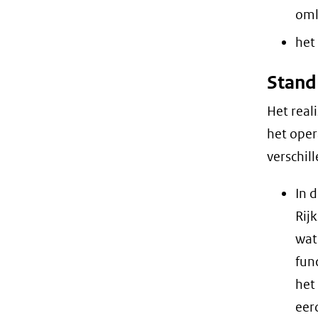
oml
het
Stand
Het rea
het oper
verschil
In 
Rij
wat
fun
het
eer