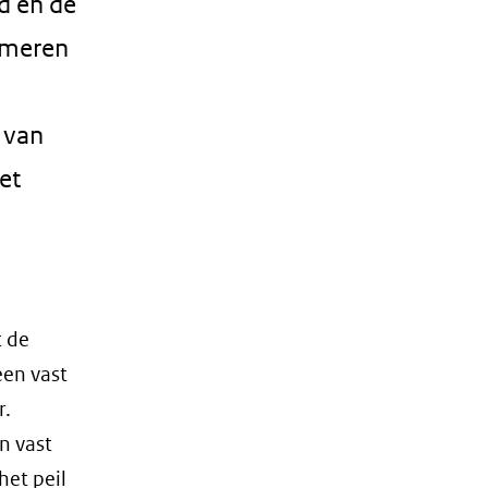
d en de
e meren
 van
et
t de
een vast
r.
n vast
et peil