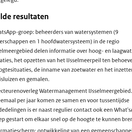
lde resultaten
tsApp-groep: beheerders van watersystemen (9
erschappen en 1 hoofdwatersysteem) in de regio
selmeergebied delen informatie over hoog- en laagwat
uaties, het opzetten van het IJsselmeerpeil ten behoev
ogtesituaties, de inname van zoetwater en het inzette
isluizen en gemalen.
ecteurenoverleg Watermanagement IJsselmeergebied
emaal per jaar komen ze samen en voor tussentijdse
edelingen is er naast regulier contact ook een What'
ep gestart om elkaar snel op de hoogte te kunnen bre
ormatiescherm: ontwikkeling van een gemeenschappel