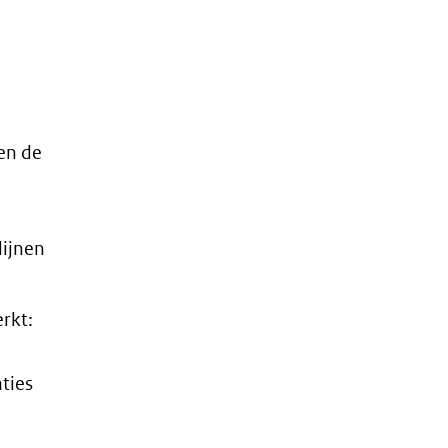
.
n
en de
lijnen
rkt:
ties