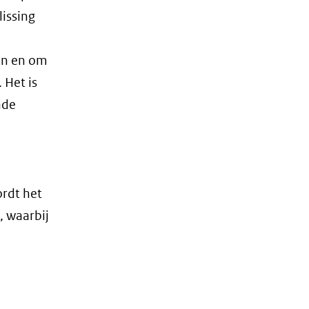
lissing
in en om
 Het is
nde
rdt het
, waarbij