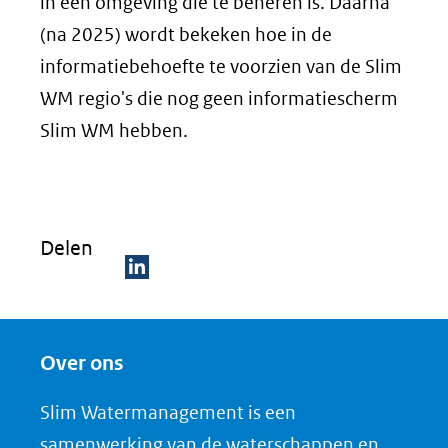
in een omgeving die te beheren is. Daarna
(na 2025) wordt bekeken hoe in de
informatiebehoefte te voorzien van de Slim
WM regio's die nog geen informatiescherm
Slim WM hebben.
Delen
D
e
Over ons
l
e
Slim Watermanagement is een
n
samenwerking van de waterschappen en