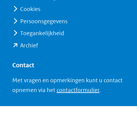
naar
website)
Cookies
een
andere
Persoonsgegevens
website)
Toegankelijkheid
(opent
Archief
in
nieuw
Contact
venster)
Met vragen en opmerkingen kunt u contact
(verwijst
opnemen via het
contactformulier
.
naar
een
andere
website)