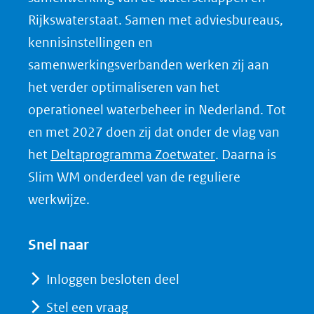
o
Rijkswaterstaat. Samen met adviesbureaus,
p
kennisinstellingen en
L
samenwerkingsverbanden werken zij aan
i
het verder optimaliseren van het
n
k
operationeel waterbeheer in Nederland. Tot
e
en met 2027 doen zij dat onder de vlag van
d
(opent
het
Deltaprogramma Zoetwater
. Daarna is
I
in
Slim WM onderdeel van de reguliere
n
nieuw
werkwijze.
(opent
venster)
in
(verwijst
Snel naar
nieuw
naar
venster)
Inloggen besloten deel
een
(verwijst
Stel een vraag
andere