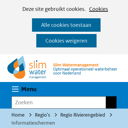
Cookies
Ga
Hier
Deze site gebruikt cookies.
Cookies
instellen
naar
kan
Alle cookies toestaan
de
het
inhoud
gebruik
Cookies weigeren
van
(n
cookies
op
deze
website
Uitklappen
Menu
worden
toegestaan
Zoeken
Zoeken
of
Home
Regio's
Regio Rivierengebied
geweigerd.
Informatieschermen