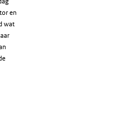
dag
tor en
d wat
kaar
van
de