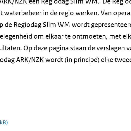
io ARK/NZK een Regiodag Slim WM. De Regio
t waterbeheer in de regio werken. Van opera
Op de Regiodag Slim WM wordt gepresenteer
e gelegenheid om elkaar te ontmoeten, met el
ltaten. Op deze pagina staan de verslagen 
dag ARK/NZK wordt (in principe) elke twee
 kB)