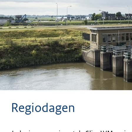
geweigerd.
Regiodagen