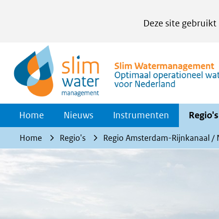
Cookies
Deze site gebruikt
instellen
Hier
kan
het
gebruik
van
Home
Nieuws
Instrumenten
Regio's
cookies
op
Home
Regio's
Regio Amsterdam-Rijnkanaal /
deze
website
worden
toegestaan
of