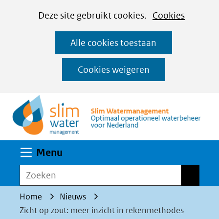
Cookies
Ga
Hier
Deze site gebruikt cookies.
Cookies
instellen
naar
kan
Alle cookies toestaan
de
het
inhoud
gebruik
Cookies weigeren
van
(n
cookies
op
deze
website
Uitklappen
Menu
worden
toegestaan
Zoeken
Zoeken
of
Home
Nieuws
geweigerd.
Zicht op zout: meer inzicht in rekenmethodes