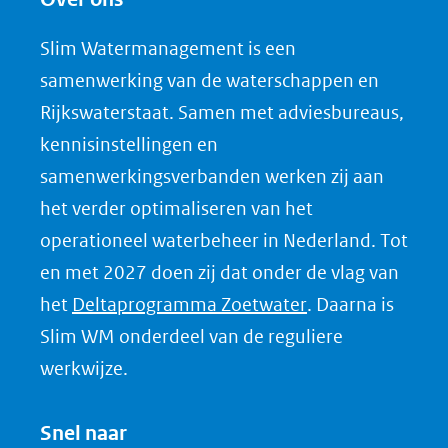
e
Slim Watermanagement is een
n
samenwerking van de waterschappen en
o
Rijkswaterstaat. Samen met adviesbureaus,
p
kennisinstellingen en
L
samenwerkingsverbanden werken zij aan
i
het verder optimaliseren van het
n
k
operationeel waterbeheer in Nederland. Tot
e
en met 2027 doen zij dat onder de vlag van
d
(opent
het
Deltaprogramma Zoetwater
. Daarna is
I
in
Slim WM onderdeel van de reguliere
n
nieuw
werkwijze.
(opent
venster)
in
(verwijst
Snel naar
nieuw