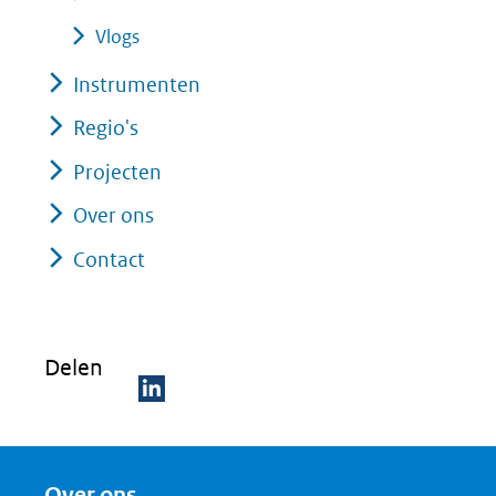
een
Vlogs
andere
Instrumenten
website)
Regio's
Projecten
Over ons
Contact
Delen
D
e
Over ons
l