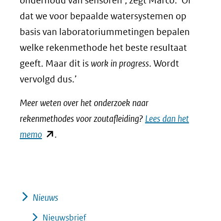
onderhoud van sensoren’, zegt Marco. ‘Of
dat we voor bepaalde watersystemen op
basis van laboratoriummetingen bepalen
welke rekenmethode het beste resultaat
geeft. Maar dit is
work in progress
. Wordt
vervolgd dus.’
Meer weten over het onderzoek naar
rekenmethodes voor zoutafleiding?
Lees dan het
(opent
memo
.
in
nieuw
venster)
(verwijst
Nieuws
naar
Nieuwsbrief