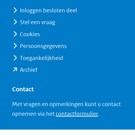
naar
venster)
Inloggen besloten deel
een
(verwijst
Stel een vraag
andere
naar
website)
Cookies
een
andere
Persoonsgegevens
website)
Toegankelijkheid
(opent
Archief
in
nieuw
Contact
venster)
Met vragen en opmerkingen kunt u contact
(verwijst
opnemen via het
contactformulier
.
naar
een