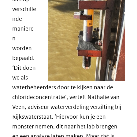
verschille
nde
maniere
n
worden
bepaald.
‘Dit doen
we als
waterbeheerders door te kijken naar de
chlorideconcentratie’, vertelt Nathalie van
Veen, adviseur waterverdeling verzilting bij
Rijkswaterstaat. ‘Hiervoor kun je een
monster nemen, dit naar het lab brengen
en een analyse laten maken. Maar dat is