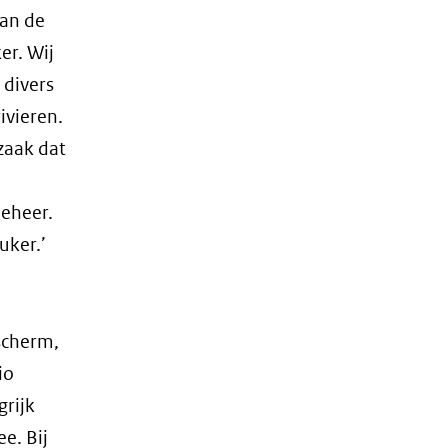
dan de
er. Wij
 divers
ivieren.
zaak dat
beheer.
uker.’
escherm,
io
grijk
e. Bij