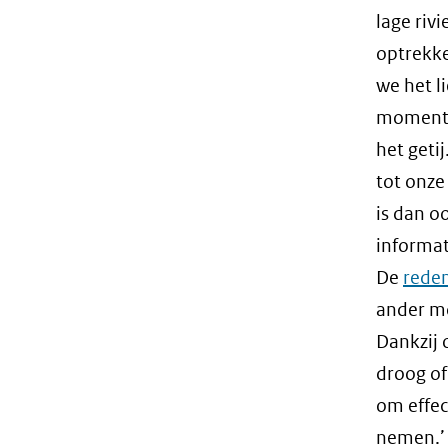
lage riv
optrekke
we het l
momenten
het geti
tot onze
is dan o
informa
De
reden
ander mo
Dankzij 
droog of
om effec
nemen.’