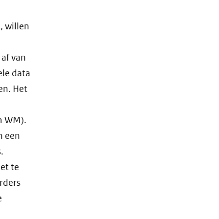
, willen
 af van
ele data
en. Het
im WM).
n een
.
et te
erders
e