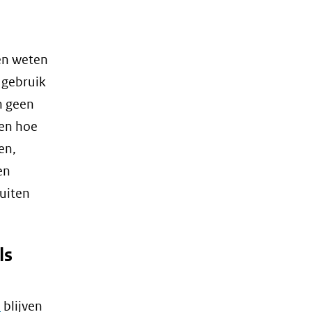
 en weten
 gebruik
n geen
 en hoe
en,
en
buiten
ls
n
blijven