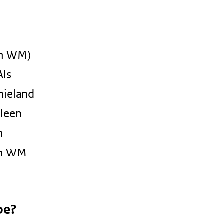
im WM)
Als
hieland
lleen
n
lim WM
oe?