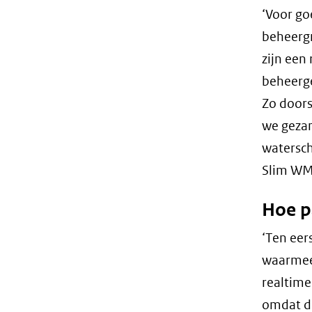
‘Voor go
beheergr
zijn een
beheerge
Zo doors
we gezam
watersch
Slim WM 
Hoe p
‘Ten eer
waarmee 
realtime
omdat de