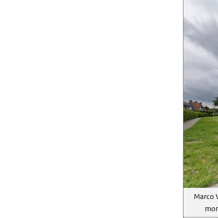
Marco V
mom