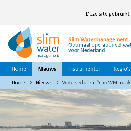
Cookies
Deze site gebruikt
instellen
Hier
kan
het
gebruik
van
Home
Nieuws
Instrumenten
Regio's
cookies
op
Home
Nieuws
Waterverhalen: ‘Slim WM maakt
deze
website
worden
toegestaan
of