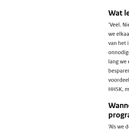
Wat l
‘Veel. N
we elkaa
van het 
onnodige
lang we 
besparen
voordeel
HHSK, me
Wanne
prog
‘Als we 