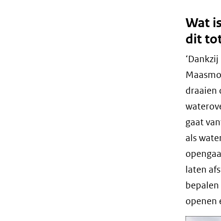
Wat i
dit to
‘Dankzij
Maasmon
draaien 
waterove
gaat van
als wate
opengaat
laten af
bepalen 
openen é