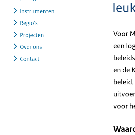
leuk
Instrumenten
Regio's
Voor M
Projecten
een log
Over ons
beleid
Contact
en de 
beleid,
uitvoe
voor h
Waaro