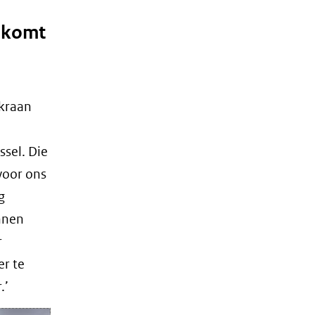
 komt
kraan
sel. Die
voor ons
g
nnen
r
r te
.’