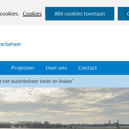
Ga
 cookies.
Cookies
Alle cookies toestaan
naar
(naar homepage)
de
inhoud
Projecten
Over ons
Contact
 het waterbeheer beter én leuker’