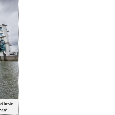
et beste
nen'