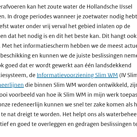
ierafvoeren kan het zoute water de Hollandsche IJssel
n. In droge periodes wanneer je zoetwater nodig hebt
iefst water onder vrij verval het gebied inlaten op de
 dat het nodig is en dit het beste kan. Dit hangt ook
j. Met het informatiescherm hebben we de meest actu
 beschikking en kunnen we de juiste beslissingen nem
ok goed dat er wordt gewerkt aan één landsdekkend
tiesysteem, de
Informatievoorziening Slim WM
(IV Sl
eerlijnen
die binnen Slim WM worden ontwikkeld, zij
oi voorbeeld van hoe ik Slim WM in mijn werk toepas
onze redeneerlijn kunnen we snel ter zake komen als h
 te nat dreigt te worden. Het helpt ons als waterbehe
tief en goed te overleggen en gedragen beslissingen t