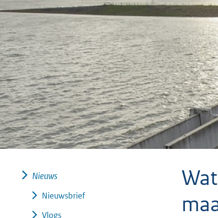
geweigerd.
Wat
Nieuws
Nieuwsbrief
maa
Vlogs