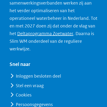
samenwerkingsverbanden werken zij aan
i
het verder optimaliseren van het
n
k
operationeel waterbeheer in Nederland. Tot
e
en met 2027 doen zij dat onder de vlag van
d
(opent
het
Deltaprogramma Zoetwater
. Daarna is
I
in
Slim WM onderdeel van de reguliere
n
nieuw
werkwijze.
(opent
venster)
in
(verwijst
Snel naar
nieuw
naar
venster)
Inloggen besloten deel
een
(verwijst
Stel een vraag
andere
naar
website)
Cookies
een
andere
Persoonsgegevens