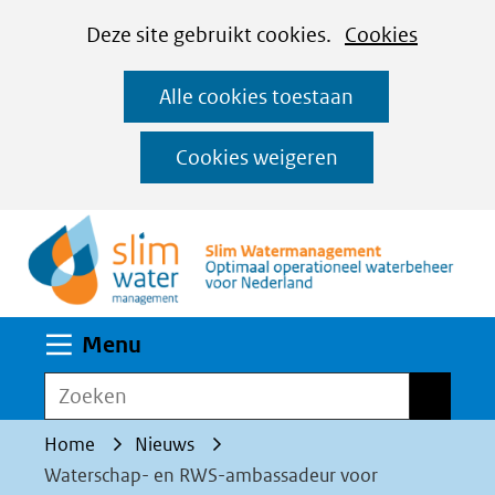
Cookies
Ga
Hier
Deze site gebruikt cookies.
Cookies
instellen
naar
kan
Alle cookies toestaan
de
het
inhoud
gebruik
Cookies weigeren
van
(n
cookies
op
deze
website
Uitklappen
Menu
worden
toegestaan
Zoeken
Zoeken
of
Home
Nieuws
geweigerd.
Waterschap- en RWS-ambassadeur voor