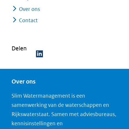
Over ons
Contact
Delen
D
e
Over ons
l
e
Slim Watermanagement is een
n
samenwerking van de waterschappen en
o
Rijkswaterstaat. Samen met adviesbureaus,
p
kennisinstellingen en
L