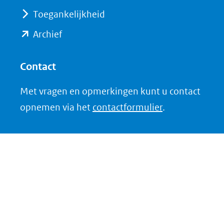
website)
Toegankelijkheid
(opent
Archief
in
nieuw
Contact
venster)
Met vragen en opmerkingen kunt u contact
(verwijst
opnemen via het
contactformulier
.
naar
een
andere
website)