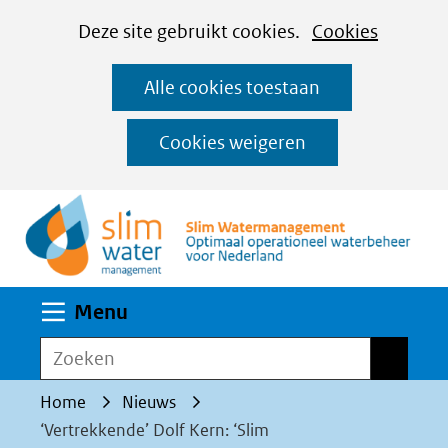
Cookies
Ga
Hier
Deze site gebruikt cookies.
Cookies
instellen
naar
kan
Alle cookies toestaan
de
het
inhoud
gebruik
Cookies weigeren
van
(n
cookies
op
deze
website
Uitklappen
Menu
worden
toegestaan
Zoeken
Zoeken
of
Home
Nieuws
geweigerd.
‘Vertrekkende’ Dolf Kern: ‘Slim