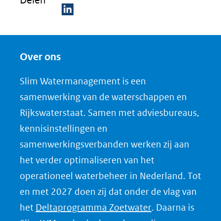
D
e
Over ons
l
e
Slim Watermanagement is een
n
samenwerking van de waterschappen en
o
Rijkswaterstaat. Samen met adviesbureaus,
p
kennisinstellingen en
L
samenwerkingsverbanden werken zij aan
i
het verder optimaliseren van het
n
k
operationeel waterbeheer in Nederland. Tot
e
en met 2027 doen zij dat onder de vlag van
d
(opent
het
Deltaprogramma Zoetwater
. Daarna is
I