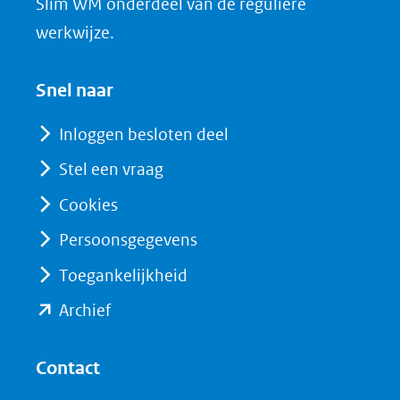
in
Slim WM onderdeel van de reguliere
n
nieuw
werkwijze.
(opent
venster)
in
(verwijst
Snel naar
nieuw
naar
venster)
Inloggen besloten deel
een
(verwijst
Stel een vraag
andere
naar
website)
Cookies
een
andere
Persoonsgegevens
website)
Toegankelijkheid
(opent
Archief
in
nieuw
Contact
venster)