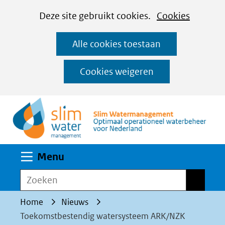
Cookies
Ga
Hier
Deze site gebruikt cookies.
Cookies
instellen
naar
kan
Alle cookies toestaan
de
het
inhoud
gebruik
Cookies weigeren
van
(n
cookies
op
deze
website
Uitklappen
Menu
worden
toegestaan
Zoeken
Zoeken
of
Home
Nieuws
geweigerd.
Toekomstbestendig watersysteem ARK/NZK