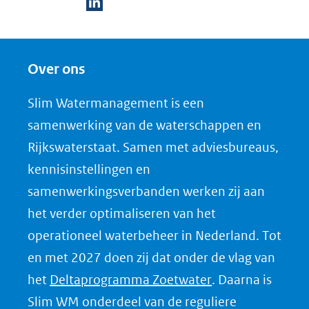
D
e
Over ons
l
e
Slim Watermanagement is een
n
samenwerking van de waterschappen en
o
Rijkswaterstaat. Samen met adviesbureaus,
p
kennisinstellingen en
L
samenwerkingsverbanden werken zij aan
i
het verder optimaliseren van het
n
k
operationeel waterbeheer in Nederland. Tot
e
en met 2027 doen zij dat onder de vlag van
d
(opent
het
Deltaprogramma Zoetwater
. Daarna is
I
in
Slim WM onderdeel van de reguliere