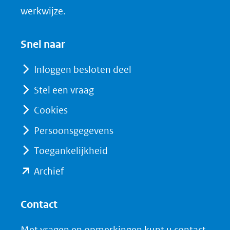
n
nieuw
werkwijze.
(opent
venster)
in
(verwijst
Snel naar
nieuw
naar
venster)
Inloggen besloten deel
een
(verwijst
Stel een vraag
andere
naar
website)
Cookies
een
andere
Persoonsgegevens
website)
Toegankelijkheid
(opent
Archief
in
nieuw
Contact
venster)
Met vragen en opmerkingen kunt u contact