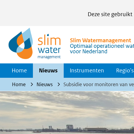
Cookies
Deze site gebruikt
instellen
Hier
kan
het
gebruik
van
Home
Nieuws
Instrumenten
Regio's
cookies
op
Home
Nieuws
Subsidie voor monitoren van v
deze
website
worden
toegestaan
of