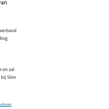
van
mverband
ling
l
e en zal
 bij Slim
(opent
beheer