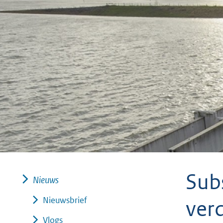
geweigerd.
Sub
Nieuws
Nieuwsbrief
ver
Vlogs