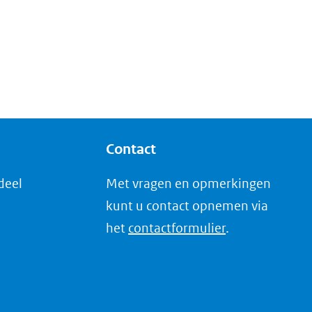
in
nieuw
venster)
(verwijst
naar
een
andere
Contact
website)
deel
Met vragen en opmerkingen
kunt u contact opnemen via
het
contactformulier
.