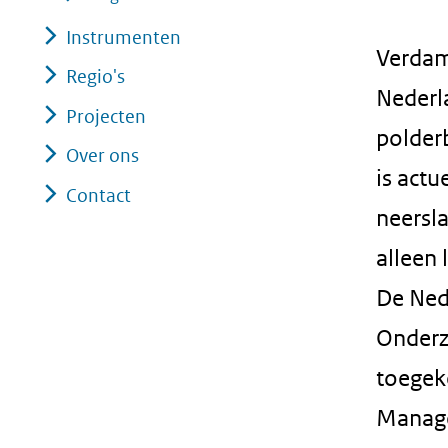
Instrumenten
Verdam
Regio's
Nederl
Projecten
polder
Over ons
is actu
Contact
neersla
alleen
De Ned
Onderz
toegek
Manage