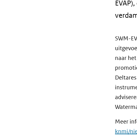
EVAP), 
verdam
SWM-EVA
uitgevoe
naar het
promoti
Deltares
instrume
adviseren
Waterm
Meer in
knmi/ni