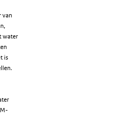
r van
n,
t water
ten
t is
llen.
ater
WM-