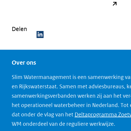
Delen
D
e
Over ons
l
e
Slim Watermanagement is een samenwerking va
n
en Rijkswaterstaat. Samen met adviesbureaus, ke
o
samenwerkingsverbanden werken zij aan het ver
p
het operationeel waterbeheer in Nederland. Tot 
L
dat onder de vlag van het
Deltaprogramma Zoet
i
WM onderdeel van de reguliere werkwijze.
n