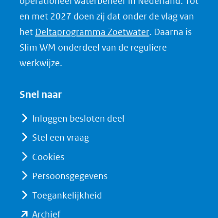
operationeel waterbeheer in Nederland. Tot
e
en met 2027 doen zij dat onder de vlag van
d
(opent
het
Deltaprogramma Zoetwater
. Daarna is
I
in
Slim WM onderdeel van de reguliere
n
nieuw
werkwijze.
(opent
venster)
in
(verwijst
Snel naar
nieuw
naar
venster)
Inloggen besloten deel
een
(verwijst
Stel een vraag
andere
naar
website)
Cookies
een
andere
Persoonsgegevens
website)
Toegankelijkheid
(opent
Archief