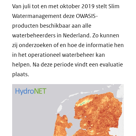
Van juli tot en met oktober 2019 stelt Slim
venster)
Watermanagement deze OWASIS-
(verwijst
producten beschikbaar aan alle
naar
waterbeheerders in Nederland. Zo kunnen
een
zij onderzoeken of en hoe de informatie hen
in het operationeel waterbeheer kan
andere
helpen. Na deze periode vindt een evaluatie
website)
plaats.