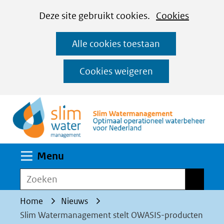
Cookies
Ga
Hier
Deze site gebruikt cookies.
Cookies
instellen
naar
kan
Alle cookies toestaan
de
het
inhoud
gebruik
Cookies weigeren
van
(n
cookies
op
deze
website
Uitklappen
Menu
worden
toegestaan
Zoeken
Zoeken
of
Home
Nieuws
geweigerd.
Slim Watermanagement stelt OWASIS-producten