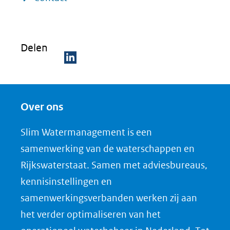
Delen
D
e
Over ons
l
e
Slim Watermanagement is een
n
samenwerking van de waterschappen en
o
Rijkswaterstaat. Samen met adviesbureaus,
p
kennisinstellingen en
L
samenwerkingsverbanden werken zij aan
i
het verder optimaliseren van het
n
k