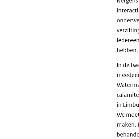
Nergens 
interact
onderwer
verzilti
Iedereen
hebben.
In de twe
meedeed,
Waterma
calamite
in Limbu
We moete
maken. E
behandel