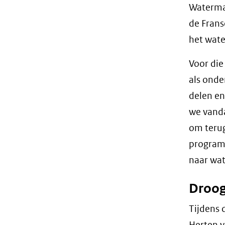
Waterma
de Frans
het wate
Voor die
als ond
delen en
we vanda
om terug
programm
naar wa
Droog
Tijdens 
Herten v