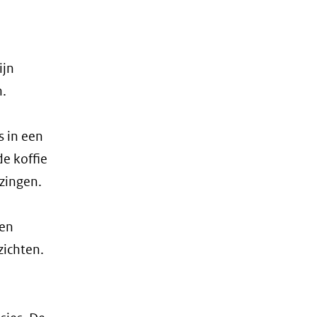
ijn
n.
 in een
e koffie
zingen.
men
zichten.