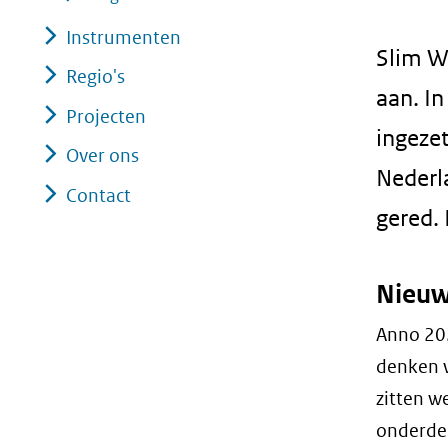
Instrumenten
Slim W
Regio's
aan. I
Projecten
ingeze
Over ons
Nederl
Contact
gered.
Nieuw
Anno 202
denken w
zitten w
onderdee