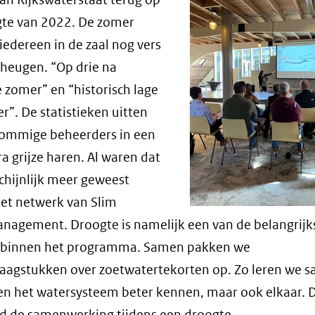
gte van 2022. De zomer
 iedereen in de zaal nog vers
eheugen. “Op drie na
 zomer” en “historisch lage
er”. De statistieken uitten
 sommige beheerders in een
ra grijze haren. Al waren dat
chijnlijk meer geweest
et netwerk van Slim
agement. Droogte is namelijk een van de belangrijk
 binnen het programma. Samen pakken we
aagstukken over zoetwatertekorten op. Zo leren we 
een het watersysteem beter kennen, maar ook elkaar. 
d de samenwerking tijdens een droogte.