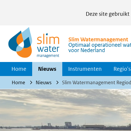
Cookies
Deze site gebruikt
instellen
Hier
kan
het
gebruik
van
Home
Nieuws
Instrumenten
Regio's
cookies
op
Home
Nieuws
Slim Watermanagement Regio
deze
website
worden
toegestaan
of