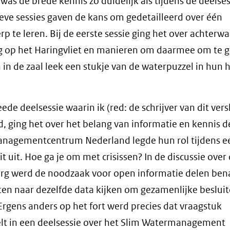
was de brede kennis zo duidelijk als tijdens de deelses
ieve sessies gaven de kans om gedetailleerd over één
p te leren. Bij de eerste sessie ging het over achterwa
ng op het Haringvliet en manieren om daarmee om te 
 in de zaal leek een stukje van de waterpuzzel in hun 
ede deelsessie waarin ik (red: de schrijver van dit vers
 ging het over het belang van informatie en kennis d
nagementcentrum Nederland legde hun rol tijdens e
it uit. Hoe ga je om met crisissen? In de discussie over
rg werd de noodzaak voor open informatie delen ben
n naar dezelfde data kijken om gezamenlijke besluit
rgens anders op het fort werd precies dat vraagstuk
t in een deelsessie over het Slim Watermanagement