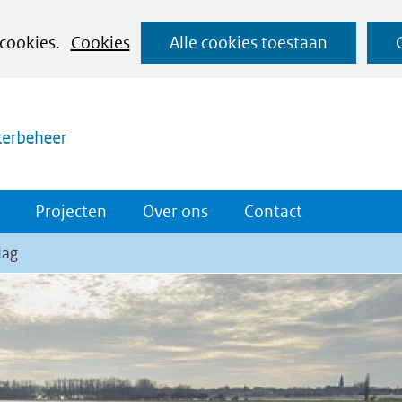
Ga
 cookies.
Cookies
Alle cookies toestaan
naar
(naar homepage)
de
inhoud
Projecten
Over ons
Contact
dag