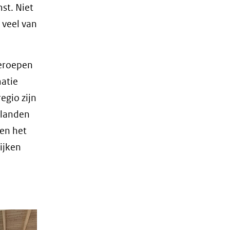
t. Niet
 veel van
geroepen
atie
egio zijn
nlanden
nen het
ijken