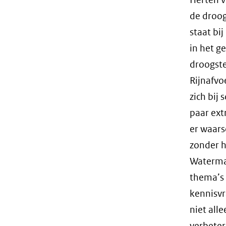
de droo
staat bij
in het g
droogste
Rijnafvo
zich bij
paar ext
er waars
zonder h
Waterman
thema’s
kennisvr
niet all
verbeter