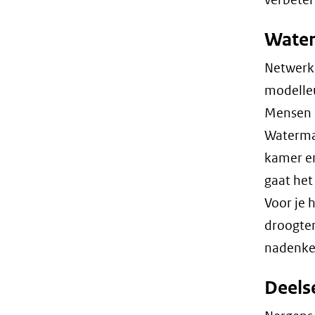
Water
Netwerke
modelleu
Mensen 
Waterma
kamer en
gaat het
Voor je 
droogtem
nadenken
Deels