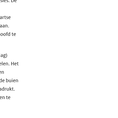
sies. De
artse
gaan.
hoofd te
lag)
elen. Het
en
 de buien
adrukt.
en te