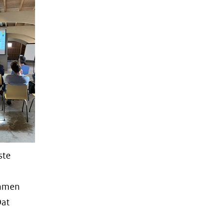
ste
samen
Dat