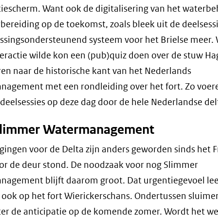
iescherm. Want ook de digitalisering van het waterbeh
bereiding op de toekomst, zoals bleek uit de deelsess
issingsondersteunend systeem voor het Brielse meer.
eractie wilde kon een (pub)quiz doen over de stuw Ha
eren naar de historische kant van het Nederlands
agement met een rondleiding over het fort. Zo voer
 deelsessies op deze dag door de hele Nederlandse del
Slimmer Watermanagement
gingen voor de Delta zijn anders geworden sinds het 
or de deur stond. De noodzaak voor nog Slimmer
agement blijft daarom groot. Dat urgentiegevoel le
ook op het fort Wierickerschans. Ondertussen sluime
er de anticipatie op de komende zomer. Wordt het w