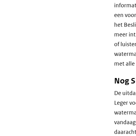
informat
een voor
het Besl
meer int
of luist
waterman
met alle
Nog 
De uitda
Leger vo
waterman
vandaag 
daaracht