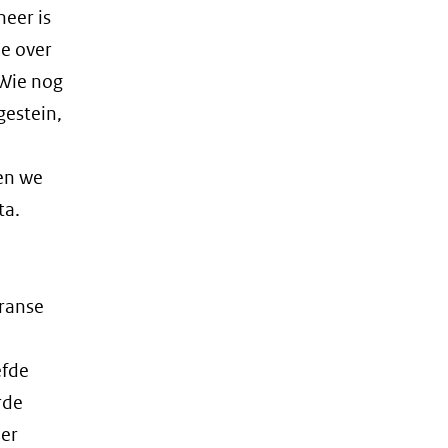
eer is
ie over
 Wie nog
gestein,
en we
ta.
Franse
efde
rde
eer