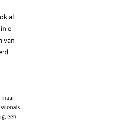
ok al
inie
n van
erd
, maar
ssionals
ug, een