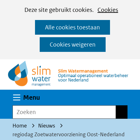
Cookies
Ga
Hier
Deze site gebruikt cookies.
Cookies
instellen
naar
kan
Alle cookies toestaan
de
het
inhoud
gebruik
Cookies weigeren
van
(n
cookies
op
deze
website
Uitklappen
Menu
worden
toegestaan
Zoeken
Zoeken
of
Home
Nieuws
geweigerd.
regiodag Zoetwatervoorziening Oost-Nederland