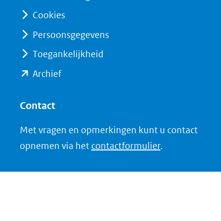
naar
website)
Cookies
een
andere
Persoonsgegevens
website)
Toegankelijkheid
(opent
Archief
in
nieuw
Contact
venster)
Met vragen en opmerkingen kunt u contact
(verwijst
opnemen via het
contactformulier
.
naar
een
andere
website)