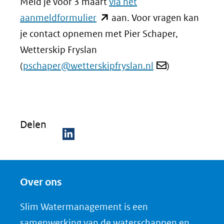
Meld je vóór 3 maart
via het
(opent
aanmeldformulier
aan. Voor vragen kan
in
je contact opnemen met Pier Schaper,
nieuw
Wetterskip Fryslan
venster)
(
pschaper@wetterskipfryslan.nl
)
(verwijst
naar
een
Delen
andere
website)
D
e
Over ons
l
e
Slim Watermanagement is een
n
samenwerking van de waterschappen en