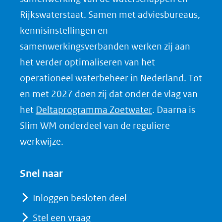
o
Rijkswaterstaat. Samen met adviesbureaus,
p
kennisinstellingen en
L
samenwerkingsverbanden werken zij aan
i
het verder optimaliseren van het
n
k
operationeel waterbeheer in Nederland. Tot
e
en met 2027 doen zij dat onder de vlag van
d
(opent
het
Deltaprogramma Zoetwater
. Daarna is
I
in
Slim WM onderdeel van de reguliere
n
nieuw
werkwijze.
(opent
venster)
in
(verwijst
Snel naar
nieuw
naar
venster)
Inloggen besloten deel
een
(verwijst
Stel een vraag
andere