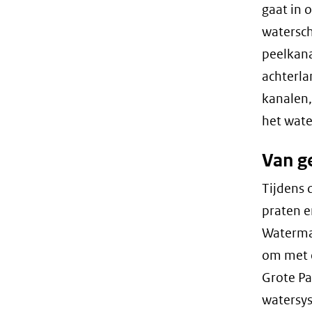
gaat in 
watersc
peelkana
achterla
kanalen,
het wate
Van g
Tijdens 
praten e
Waterma
om met e
Grote Pa
watersys