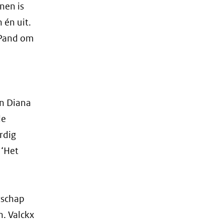
nen is
 én uit.
e Pand om
en Diana
de
rdig
 ‘Het
rschap
. Valckx