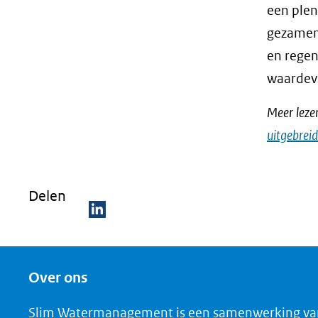
een plen
gezamen
en regen
waardev
Meer leze
uitgebreid
Delen
D
e
Over ons
l
e
Slim Watermanagement is een samenwerking va