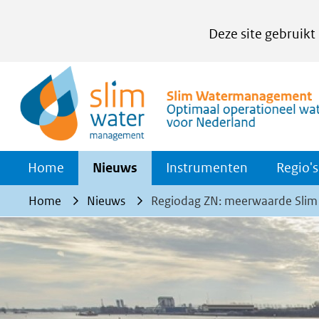
Cookies
Deze site gebruikt
instellen
Hier
kan
het
gebruik
van
Home
Nieuws
Instrumenten
Regio's
cookies
op
Home
Nieuws
Regiodag ZN: meerwaarde Slim
deze
website
worden
toegestaan
of