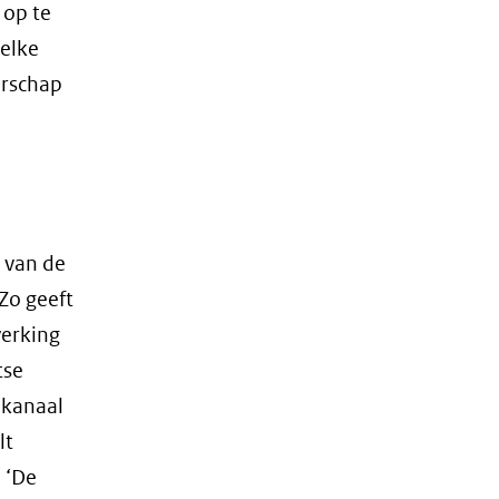
 op te
welke
erschap
l van de
Zo geeft
werking
tse
akanaal
lt
 ‘De