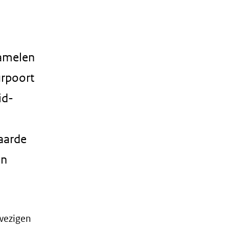
zamelen
urpoort
id-
aarde
en
wezigen