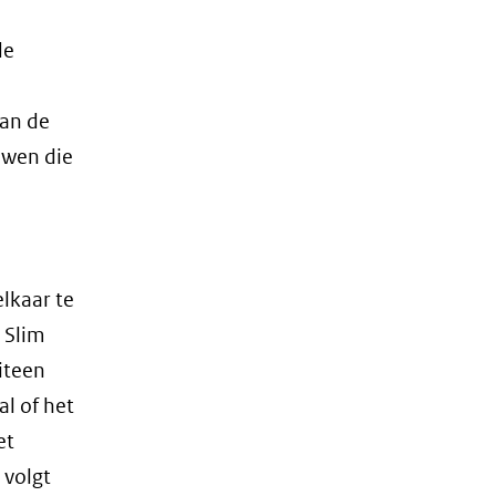
de
van de
uwen die
lkaar te
 Slim
iteen
l of het
et
 volgt