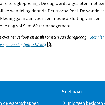
aire terugkoppeling. De dag wordt afgesloten met ee
lijke wandeling door de Deurnsche Peel. De wandels
kleding gaan aan voor een mooie afsluiting van een
olle dag vol Slim Watermanagement.
n over het verloop en de uitkomsten van de regiodag?
Lees hier
e sfeerverslag
(pdf, 367 kB)
.
Snel naar
n de waterschappen
Inloggen besloten 