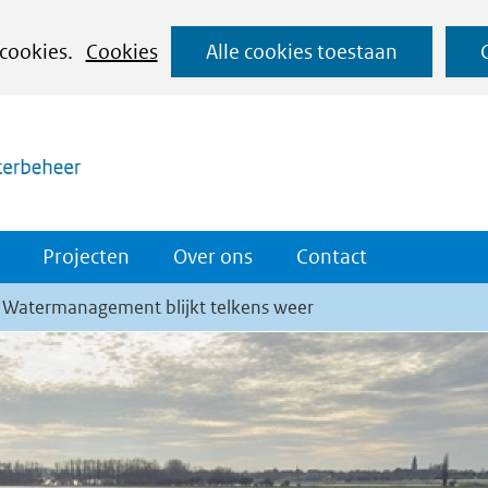
Ga
 cookies.
Cookies
Alle cookies toestaan
naar
(naar homepage)
de
inhoud
Projecten
Over ons
Contact
 Watermanagement blijkt telkens weer