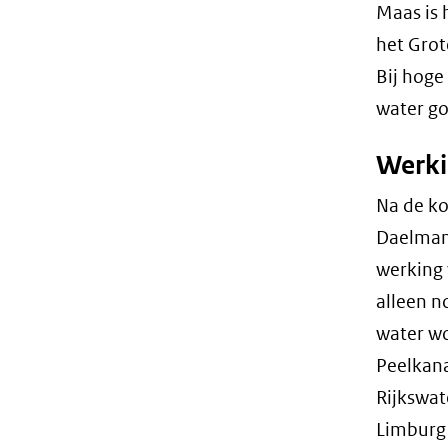
Maas is 
het Grot
Bij hoge
water go
Werki
Na de ko
Daelmans
werking 
alleen n
water wo
Peelkana
Rijkswat
Limburg 