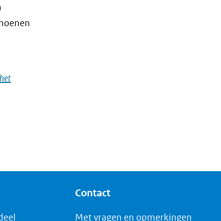
n
choenen
 het
Contact
deel
Met vragen en opmerkingen