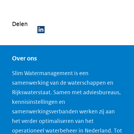
Delen
D
e
Over ons
l
e
Slim Watermanagement is een
n
samenwerking van de waterschappen en
o
Rijkswaterstaat. Samen met adviesbureaus,
p
kennisinstellingen en
L
samenwerkingsverbanden werken zij aan
i
het verder optimaliseren van het
n
k
operationeel waterbeheer in Nederland. Tot