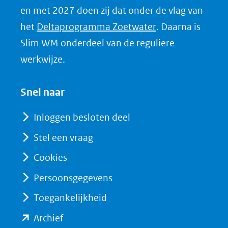
e
en met 2027 doen zij dat onder de vlag van
d
(opent
het
Deltaprogramma Zoetwater
. Daarna is
I
in
Slim WM onderdeel van de reguliere
n
nieuw
werkwijze.
(opent
venster)
in
(verwijst
Snel naar
nieuw
naar
venster)
Inloggen besloten deel
een
(verwijst
Stel een vraag
andere
naar
website)
Cookies
een
andere
Persoonsgegevens
website)
Toegankelijkheid
(opent
Archief