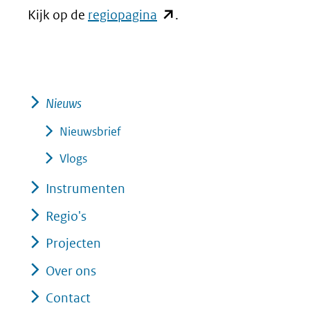
(opent
Kijk op de
regiopagina
.
in
nieuw
venster)
(verwijst
Nieuws
naar
Nieuwsbrief
een
Vlogs
andere
Instrumenten
website)
Regio's
Projecten
Over ons
Contact