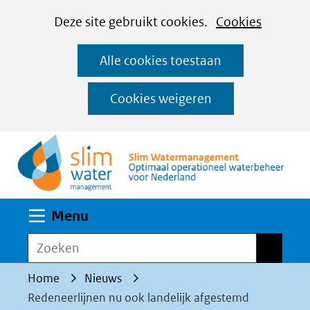
Cookies
Ga
Hier
Deze site gebruikt cookies.
Cookies
instellen
naar
kan
Alle cookies toestaan
de
het
inhoud
gebruik
Cookies weigeren
van
(n
cookies
op
deze
website
Uitklappen
Menu
worden
toegestaan
Zoeken
Zoeken
of
Home
Nieuws
geweigerd.
Redeneerlijnen nu ook landelijk afgestemd