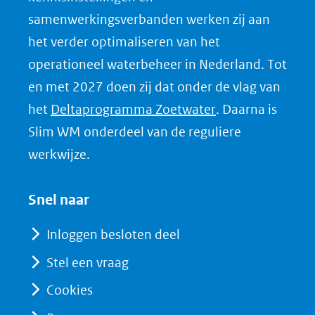
samenwerkingsverbanden werken zij aan
i
het verder optimaliseren van het
n
k
operationeel waterbeheer in Nederland. Tot
e
en met 2027 doen zij dat onder de vlag van
d
(opent
het
Deltaprogramma Zoetwater
. Daarna is
I
in
Slim WM onderdeel van de reguliere
n
nieuw
werkwijze.
(opent
venster)
in
(verwijst
Snel naar
nieuw
naar
venster)
Inloggen besloten deel
een
(verwijst
Stel een vraag
andere
naar
website)
Cookies
een