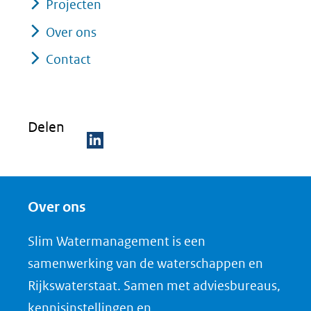
Projecten
Over ons
Contact
Delen
D
e
Over ons
l
e
Slim Watermanagement is een
n
samenwerking van de waterschappen en
o
Rijkswaterstaat. Samen met adviesbureaus,
p
kennisinstellingen en
L