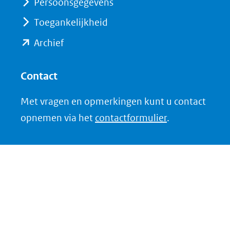
andere
Persoonsgegevens
website)
Toegankelijkheid
(opent
Archief
in
nieuw
Contact
venster)
Met vragen en opmerkingen kunt u contact
(verwijst
opnemen via het
contactformulier
.
naar
een
andere
website)