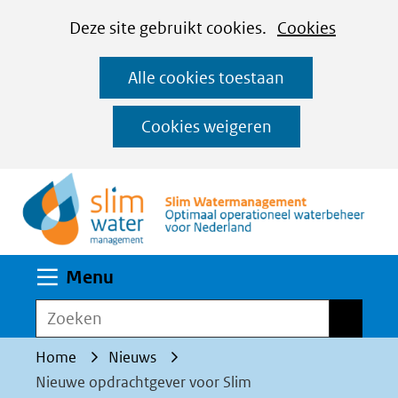
Cookies
Ga
Hier
Deze site gebruikt cookies.
Cookies
instellen
naar
kan
Alle cookies toestaan
de
het
inhoud
gebruik
Cookies weigeren
van
(n
cookies
op
deze
website
Uitklappen
Menu
worden
toegestaan
Zoeken
Zoeken
of
Home
Nieuws
geweigerd.
Nieuwe opdrachtgever voor Slim