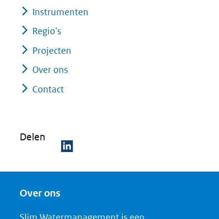
Instrumenten
website)
Regio's
Projecten
Over ons
Contact
Delen
D
e
Over ons
l
e
Slim Watermanagement is een