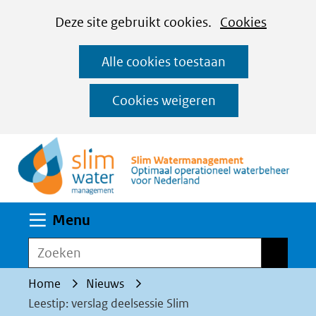
Cookies
Ga
Hier
Deze site gebruikt cookies.
Cookies
instellen
naar
kan
Alle cookies toestaan
de
het
inhoud
gebruik
Cookies weigeren
van
(n
cookies
op
deze
website
Uitklappen
Menu
worden
toegestaan
Zoeken
Zoeken
of
Home
Nieuws
geweigerd.
Leestip: verslag deelsessie Slim