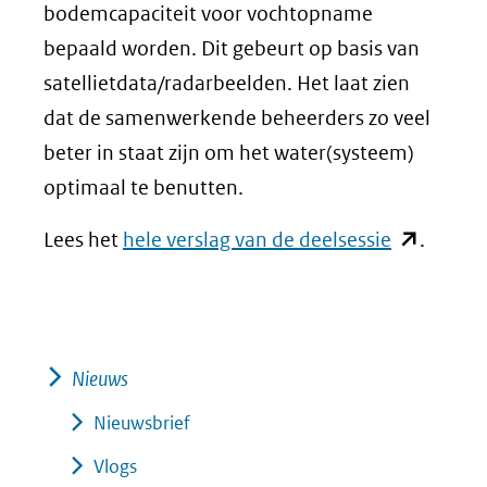
bodemcapaciteit voor vochtopname
bepaald worden. Dit gebeurt op basis van
satellietdata/radarbeelden. Het laat zien
dat de samenwerkende beheerders zo veel
beter in staat zijn om het water(systeem)
optimaal te benutten.
(opent
Lees het
hele verslag van de deelsessie
.
in
nieuw
venster)
(verwijst
Nieuws
naar
Nieuwsbrief
een
Vlogs
andere