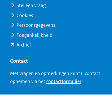
(verwijst
Stel een vraag
andere
naar
website)
Cookies
een
andere
Persoonsgegevens
website)
Toegankelijkheid
(opent
Archief
in
nieuw
Contact
venster)
Met vragen en opmerkingen kunt u contact
(verwijst
opnemen via het
contactformulier
.
naar
een
andere
website)