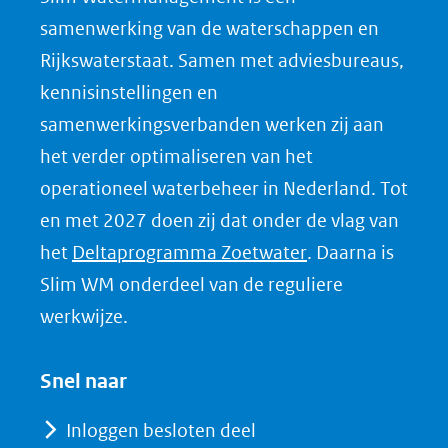
n
samenwerking van de waterschappen en
o
Rijkswaterstaat. Samen met adviesbureaus,
p
kennisinstellingen en
L
samenwerkingsverbanden werken zij aan
i
het verder optimaliseren van het
n
k
operationeel waterbeheer in Nederland. Tot
e
en met 2027 doen zij dat onder de vlag van
d
(opent
het
Deltaprogramma Zoetwater
. Daarna is
I
in
Slim WM onderdeel van de reguliere
n
nieuw
werkwijze.
(opent
venster)
in
(verwijst
Snel naar
nieuw
naar
venster)
Inloggen besloten deel
een