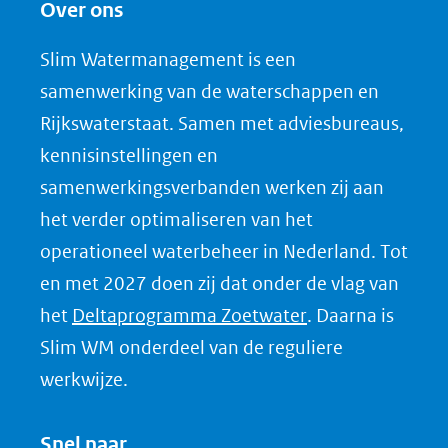
Over ons
l
e
Slim Watermanagement is een
n
samenwerking van de waterschappen en
o
Rijkswaterstaat. Samen met adviesbureaus,
p
kennisinstellingen en
L
samenwerkingsverbanden werken zij aan
i
het verder optimaliseren van het
n
k
operationeel waterbeheer in Nederland. Tot
e
en met 2027 doen zij dat onder de vlag van
d
(opent
het
Deltaprogramma Zoetwater
. Daarna is
I
in
Slim WM onderdeel van de reguliere
n
nieuw
werkwijze.
(opent
venster)
in
(verwijst
Snel naar