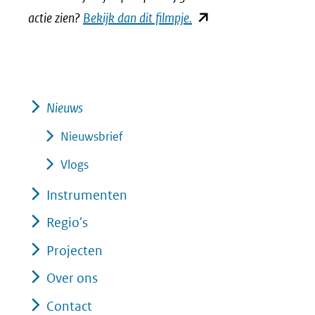
(opent
actie zien?
Bekijk dan dit filmpje.
in
nieuw
venster)
(verwijst
Nieuws
naar
Nieuwsbrief
een
Vlogs
andere
Instrumenten
website)
Regio's
Projecten
Over ons
Contact