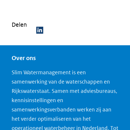
Delen
D
e
Over ons
l
e
Slim Watermanagement is een
n
samenwerking van de waterschappen en
o
Rijkswaterstaat. Samen met adviesbureaus,
p
kennisinstellingen en
L
samenwerkingsverbanden werken zij aan
i
het verder optimaliseren van het
n
k
operationeel waterbeheer in Nederland. Tot