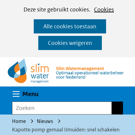
Cookies
Ga
Hier
Deze site gebruikt cookies.
Cookies
instellen
naar
kan
Alle cookies toestaan
de
het
inhoud
gebruik
Cookies weigeren
van
(n
cookies
op
deze
website
Uitklappen
Menu
worden
toegestaan
Zoeken
Zoeken
of
Home
Nieuws
geweigerd.
Kapotte pomp gemaal IJmuiden: snel schakelen