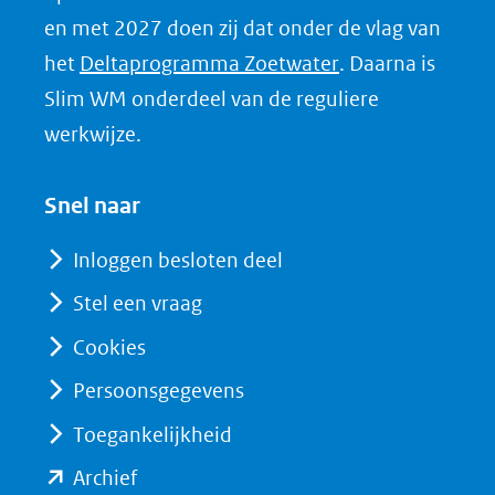
e
en met 2027 doen zij dat onder de vlag van
d
(opent
het
Deltaprogramma Zoetwater
. Daarna is
I
in
Slim WM onderdeel van de reguliere
n
nieuw
werkwijze.
(opent
venster)
in
(verwijst
Snel naar
nieuw
naar
venster)
Inloggen besloten deel
een
(verwijst
Stel een vraag
andere
naar
website)
Cookies
een
andere
Persoonsgegevens
website)
Toegankelijkheid
(opent
Archief