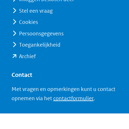
een
(verwijst
Stel een vraag
andere
naar
website)
Cookies
een
andere
Persoonsgegevens
website)
Toegankelijkheid
(opent
Archief
in
nieuw
Contact
venster)
Met vragen en opmerkingen kunt u contact
(verwijst
opnemen via het
contactformulier
.
naar
een
andere