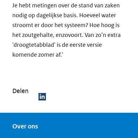
Je hebt metingen over de stand van zaken
nodig op dagelijkse basis. Hoeveel water
stroomt er door het systeem? Hoe hoog is
het zoutgehalte, enzovoort. Van zo’n extra
'droogtetabblad' is de eerste versie
komende zomer af.'
Delen
D
e
Over ons
l
e