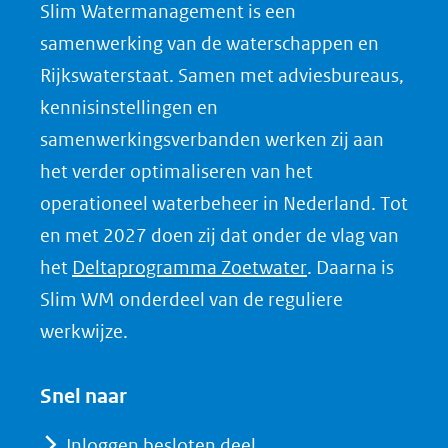
Slim Watermanagement is een
n
samenwerking van de waterschappen en
o
Rijkswaterstaat. Samen met adviesbureaus,
p
kennisinstellingen en
L
samenwerkingsverbanden werken zij aan
i
het verder optimaliseren van het
n
k
operationeel waterbeheer in Nederland. Tot
e
en met 2027 doen zij dat onder de vlag van
d
(opent
het
Deltaprogramma Zoetwater
. Daarna is
I
in
Slim WM onderdeel van de reguliere
n
nieuw
werkwijze.
(opent
venster)
in
(verwijst
Snel naar
nieuw
naar
venster)
Inloggen besloten deel