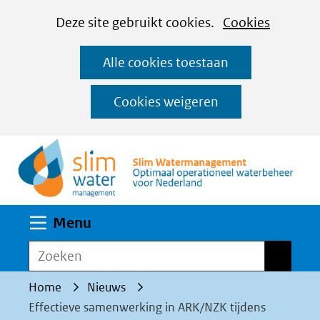
Cookies
Ga
Hier
Deze site gebruikt cookies.
Cookies
instellen
naar
kan
Alle cookies toestaan
de
het
inhoud
gebruik
Cookies weigeren
van
(n
cookies
op
deze
website
Uitklappen
Menu
worden
toegestaan
Zoeken
Zoeken
of
Home
Nieuws
geweigerd.
Effectieve samenwerking in ARK/NZK tijdens