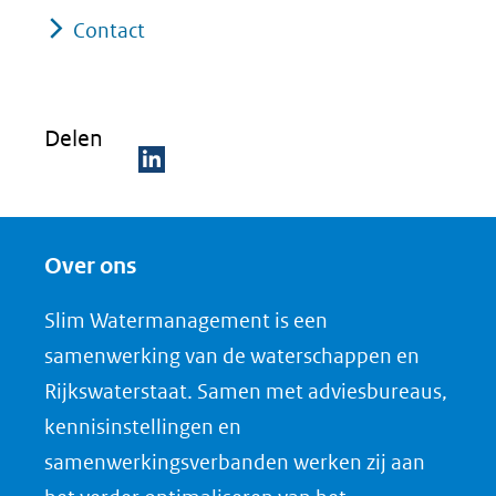
Contact
Delen
D
e
Over ons
l
e
Slim Watermanagement is een
n
samenwerking van de waterschappen en
o
Rijkswaterstaat. Samen met adviesbureaus,
p
kennisinstellingen en
L
samenwerkingsverbanden werken zij aan
i