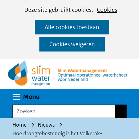
Cookies
Ga
Hier
Deze site gebruikt cookies.
Cookies
instellen
naar
kan
Alle cookies toestaan
de
het
inhoud
gebruik
Cookies weigeren
van
(n
cookies
op
deze
website
Uitklappen
Menu
worden
toegestaan
Zoeken
Zoeken
of
Home
Nieuws
geweigerd.
Hoe droogtebestendig is het Volkerak-