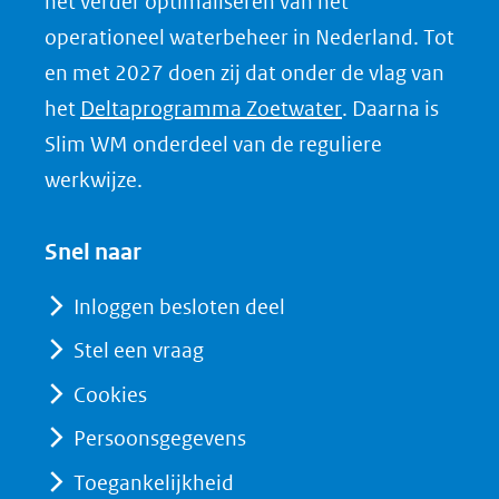
het verder optimaliseren van het
n
k
operationeel waterbeheer in Nederland. Tot
e
en met 2027 doen zij dat onder de vlag van
d
(opent
het
Deltaprogramma Zoetwater
. Daarna is
I
in
Slim WM onderdeel van de reguliere
n
nieuw
werkwijze.
(opent
venster)
in
(verwijst
Snel naar
nieuw
naar
venster)
Inloggen besloten deel
een
(verwijst
Stel een vraag
andere
naar
website)
Cookies
een
andere
Persoonsgegevens
website)
Toegankelijkheid